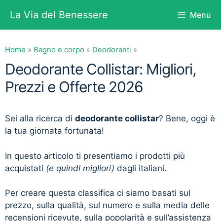
Vai
La Via del Benessere
Menu
al
contenuto
Home
»
Bagno e corpo
»
Deodoranti
»
Deodorante Collistar: Migliori,
Prezzi e Offerte 2026
Sei alla ricerca di
deodorante collistar
? Bene, oggi è
la tua giornata fortunata!
In questo articolo ti presentiamo i prodotti più
acquistati
(e quindi migliori)
dagli italiani.
Per creare questa classifica ci siamo basati sul
prezzo, sulla qualità, sul numero e sulla media delle
recensioni ricevute, sulla popolarità e sull’assistenza