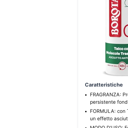
Caratteristiche
FRAGRANZA: Prof
persistente fond
FORMULA: con Tal
un effetto asciu
MODO D'USO: For