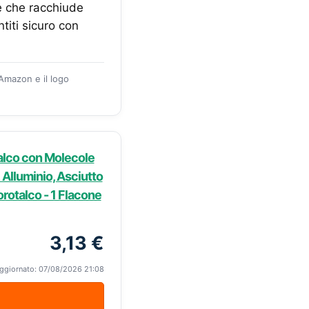
 che racchiude
titi sicuro con
 Amazon e il logo
alco con Molecole
i Alluminio, Asciutto
orotalco - 1 Flacone
3,13 €
ggiornato: 07/08/2026 21:08