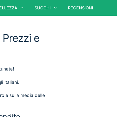
ELLEZZA
SUCCHI
RECENSIONI
 Prezzi e
tunata!
i italiani.
ero e sulla media delle
endite