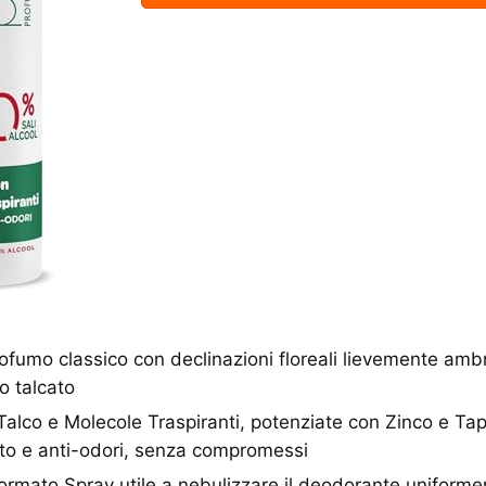
umo classico con declinazioni floreali lievemente amb
o talcato
co e Molecole Traspiranti, potenziate con Zinco e Tapio
tto e anti-odori, senza compromessi
mato Spray utile a nebulizzare il deodorante uniformem