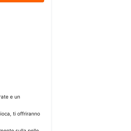
rate e un
ca, ti offriranno
ente sulla pelle.