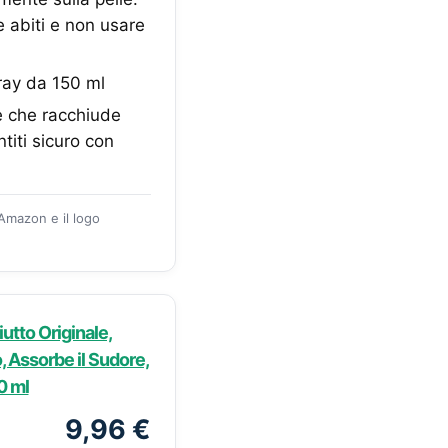
 abiti e non usare
ray da 150 ml
 che racchiude
titi sicuro con
 Amazon e il logo
utto Originale,
 Assorbe il Sudore,
0 ml
9,96 €