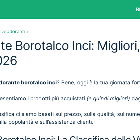
B
»
Deodoranti
»
 Borotalco Inci: Migliori,
026
dorante borotalco inci
? Bene, oggi è la tua giornata for
presentiamo i prodotti più acquistati
(e quindi migliori)
dagl
sifica ci siamo basati sul prezzo, sulla qualità, sul num
lla popolarità e sull’assistenza clienti.
rotalco Inci: La Classifica delle V