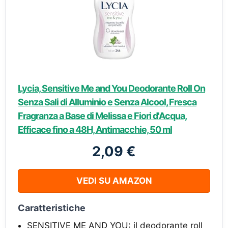
Lycia, Sensitive Me and You Deodorante Roll On
Senza Sali di Alluminio e Senza Alcool, Fresca
Fragranza a Base di Melissa e Fiori d'Acqua,
Efficace fino a 48H, Antimacchie, 50 ml
2,09 €
VEDI SU AMAZON
Caratteristiche
SENSITIVE ME AND YOU: il deodorante roll