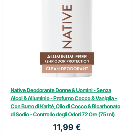
Native Deodorante Donne & Uomini - Senza
Alcol & Alluminio - Profumo Cocco & Vaniglia -
Con Burro di Karité, Olio di Cocco & Bicarbonato
di Sodio - Controllo degli Odori 72 Ore (75 ml)
11,99 €