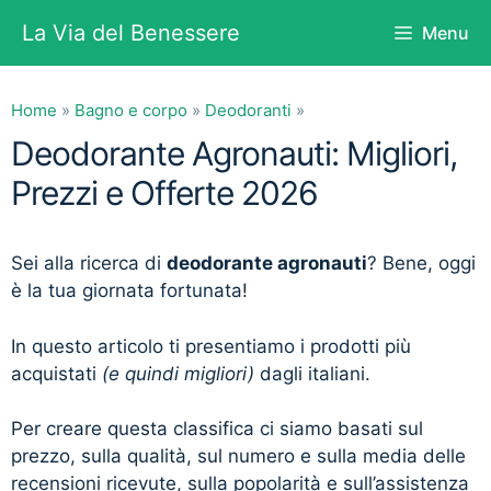
Vai
La Via del Benessere
Menu
al
contenuto
Home
»
Bagno e corpo
»
Deodoranti
»
Deodorante Agronauti: Migliori,
Prezzi e Offerte 2026
Sei alla ricerca di
deodorante agronauti
? Bene, oggi
è la tua giornata fortunata!
In questo articolo ti presentiamo i prodotti più
acquistati
(e quindi migliori)
dagli italiani.
Per creare questa classifica ci siamo basati sul
prezzo, sulla qualità, sul numero e sulla media delle
recensioni ricevute, sulla popolarità e sull’assistenza