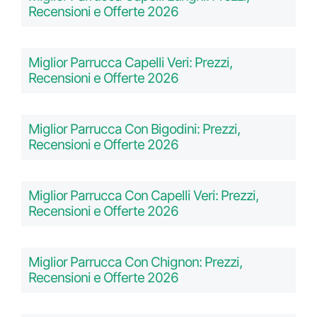
Recensioni e Offerte 2026
Miglior Parrucca Capelli Veri: Prezzi,
Recensioni e Offerte 2026
Miglior Parrucca Con Bigodini: Prezzi,
Recensioni e Offerte 2026
Miglior Parrucca Con Capelli Veri: Prezzi,
Recensioni e Offerte 2026
Miglior Parrucca Con Chignon: Prezzi,
Recensioni e Offerte 2026