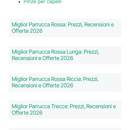
Pinze per capelli
Miglior Parrucca Rossa: Prezzi, Recensioni e
Offerte 2026
Miglior Parrucca Rossa Lunga: Prezzi,
Recensioni e Offerte 2026
Miglior Parrucca Rossa Riccia: Prezzi,
Recensioni e Offerte 2026
Miglior Parrucca Trecce: Prezzi, Recensioni e
Offerte 2026