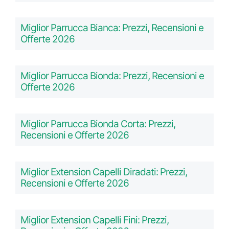
Miglior Parrucca Bianca: Prezzi, Recensioni e
Offerte 2026
Miglior Parrucca Bionda: Prezzi, Recensioni e
Offerte 2026
Miglior Parrucca Bionda Corta: Prezzi,
Recensioni e Offerte 2026
Miglior Extension Capelli Diradati: Prezzi,
Recensioni e Offerte 2026
Miglior Extension Capelli Fini: Prezzi,