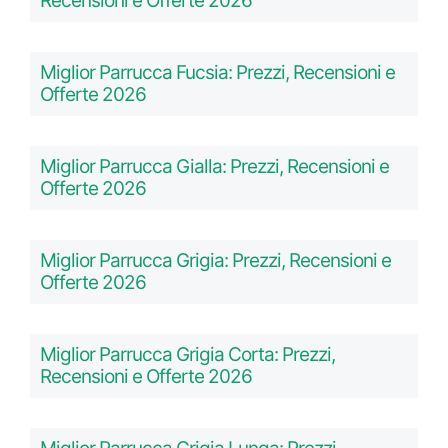
Recensioni e Offerte 2026
Miglior Parrucca Fucsia: Prezzi, Recensioni e
Offerte 2026
Miglior Parrucca Gialla: Prezzi, Recensioni e
Offerte 2026
Miglior Parrucca Grigia: Prezzi, Recensioni e
Offerte 2026
Miglior Parrucca Grigia Corta: Prezzi,
Recensioni e Offerte 2026