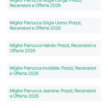
Miglior Parrucca Grigia Lunga: Prezzi,
Recensioni e Offerte 2026
Miglior Parrucca Grigia Uomo: Prezzi,
Recensioni e Offerte 2026
Miglior Parrucca Hairdo: Prezzi, Recensioni e
Offerte 2026
Miglior Parrucca Invisibile: Prezzi, Recensioni
e Offerte 2026
Miglior Parrucca Jasmine: Prezzi, Recensioni
e Offerte 2026