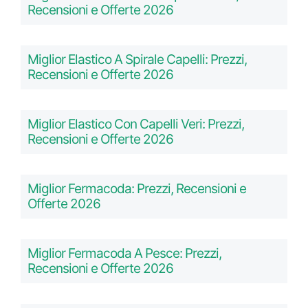
Recensioni e Offerte 2026
Miglior Elastico A Spirale Capelli: Prezzi,
Recensioni e Offerte 2026
Miglior Elastico Con Capelli Veri: Prezzi,
Recensioni e Offerte 2026
Miglior Fermacoda: Prezzi, Recensioni e
Offerte 2026
Miglior Fermacoda A Pesce: Prezzi,
Recensioni e Offerte 2026