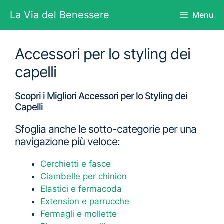
Vai
La Via del Benessere
Menu
al
contenuto
Accessori per lo styling dei
capelli
Scopri i Migliori Accessori per lo Styling dei
Capelli
Sfoglia anche le sotto-categorie per una
navigazione più veloce:
Cerchietti e fasce
Ciambelle per chinion
Elastici e fermacoda
Extension e parrucche
Fermagli e mollette