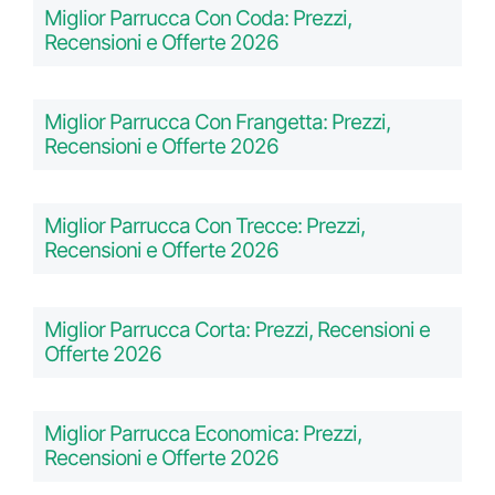
Miglior Parrucca Con Coda: Prezzi,
Recensioni e Offerte 2026
Miglior Parrucca Con Frangetta: Prezzi,
Recensioni e Offerte 2026
Miglior Parrucca Con Trecce: Prezzi,
Recensioni e Offerte 2026
Miglior Parrucca Corta: Prezzi, Recensioni e
Offerte 2026
Miglior Parrucca Economica: Prezzi,
Recensioni e Offerte 2026