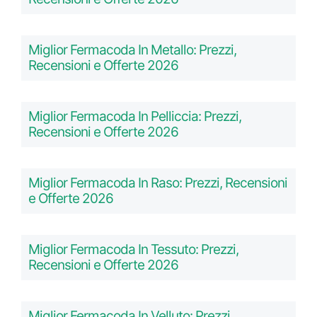
Miglior Fermacoda In Metallo: Prezzi,
Recensioni e Offerte 2026
Miglior Fermacoda In Pelliccia: Prezzi,
Recensioni e Offerte 2026
Miglior Fermacoda In Raso: Prezzi, Recensioni
e Offerte 2026
Miglior Fermacoda In Tessuto: Prezzi,
Recensioni e Offerte 2026
Miglior Fermacoda In Velluto: Prezzi,