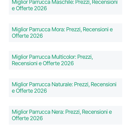
Miglior Parrucca Maschile: Prezzi, Recensioni
e Offerte 2026
Miglior Parrucca Mora: Prezzi, Recensioni e
Offerte 2026
Miglior Parrucca Multicolor: Prezzi,
Recensioni e Offerte 2026
Miglior Parrucca Naturale: Prezzi, Recensioni
e Offerte 2026
Miglior Parrucca Nera: Prezzi, Recensioni e
Offerte 2026