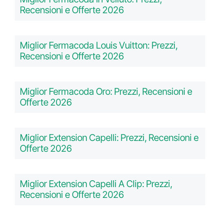
Recensioni e Offerte 2026
Miglior Fermacoda Louis Vuitton: Prezzi,
Recensioni e Offerte 2026
Miglior Fermacoda Oro: Prezzi, Recensioni e
Offerte 2026
Miglior Extension Capelli: Prezzi, Recensioni e
Offerte 2026
Miglior Extension Capelli A Clip: Prezzi,
Recensioni e Offerte 2026