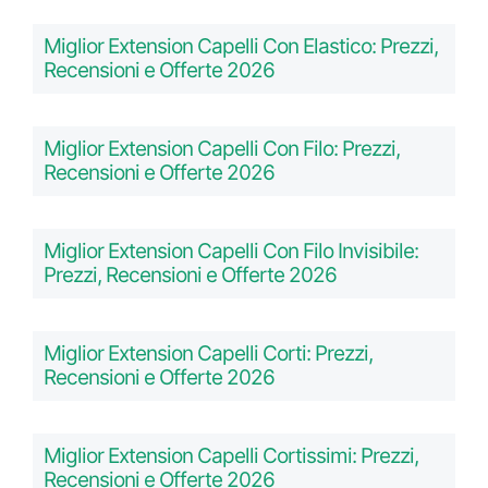
Miglior Extension Capelli Con Elastico: Prezzi,
Recensioni e Offerte 2026
Miglior Extension Capelli Con Filo: Prezzi,
Recensioni e Offerte 2026
Miglior Extension Capelli Con Filo Invisibile:
Prezzi, Recensioni e Offerte 2026
Miglior Extension Capelli Corti: Prezzi,
Recensioni e Offerte 2026
Miglior Extension Capelli Cortissimi: Prezzi,
Recensioni e Offerte 2026