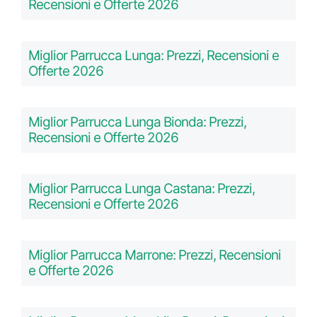
Recensioni e Offerte 2026
Miglior Parrucca Lunga: Prezzi, Recensioni e
Offerte 2026
Miglior Parrucca Lunga Bionda: Prezzi,
Recensioni e Offerte 2026
Miglior Parrucca Lunga Castana: Prezzi,
Recensioni e Offerte 2026
Miglior Parrucca Marrone: Prezzi, Recensioni
e Offerte 2026