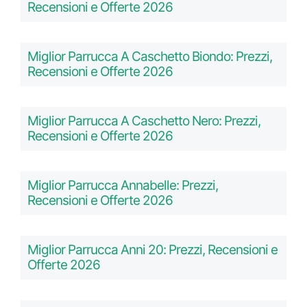
Recensioni e Offerte 2026
Miglior Parrucca A Caschetto Biondo: Prezzi,
Recensioni e Offerte 2026
Miglior Parrucca A Caschetto Nero: Prezzi,
Recensioni e Offerte 2026
Miglior Parrucca Annabelle: Prezzi,
Recensioni e Offerte 2026
Miglior Parrucca Anni 20: Prezzi, Recensioni e
Offerte 2026