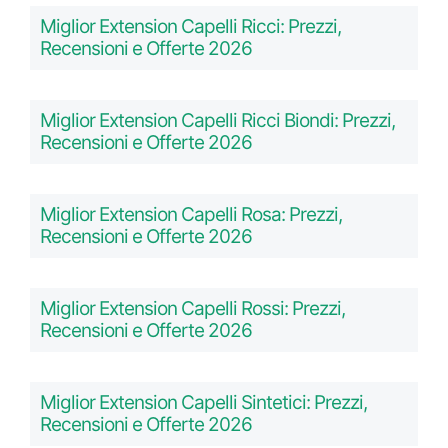
Miglior Extension Capelli Ricci: Prezzi,
Recensioni e Offerte 2026
Miglior Extension Capelli Ricci Biondi: Prezzi,
Recensioni e Offerte 2026
Miglior Extension Capelli Rosa: Prezzi,
Recensioni e Offerte 2026
Miglior Extension Capelli Rossi: Prezzi,
Recensioni e Offerte 2026
Miglior Extension Capelli Sintetici: Prezzi,
Recensioni e Offerte 2026