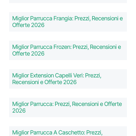
Miglior Parrucca Frangia: Prezzi, Recensioni e
Offerte 2026
Miglior Parrucca Frozen: Prezzi, Recensioni e
Offerte 2026
Miglior Extension Capelli Veri: Prezzi,
Recensioni e Offerte 2026
Miglior Parrucca: Prezzi, Recensioni e Offerte
2026
Miglior Parrucca A Caschetto: Prezzi,