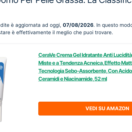
ndite è aggiornata ad oggi,
07/08/2026
. In questo mod
stare è effettivamente il meglio che puoi trovare.
CeraVe Crema Gel Idratante Anti Lucidità,
Miste e a Tendenza Acneica, Effetto Matte,
Tecnologia Sebo-Assorbente, Con Acido 
Ceramidi e Niacinamide, 52 ml
VEDI SU AMAZON