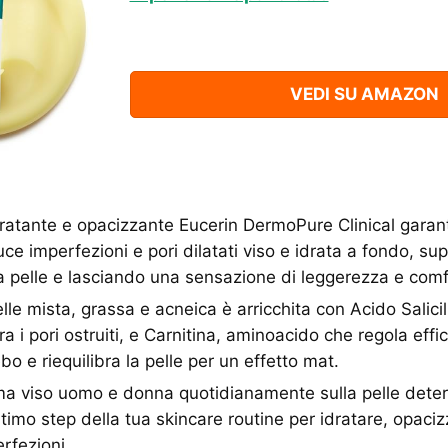
VEDI SU AMAZON
ratante e opacizzante Eucerin DermoPure Clinical garant
uce imperfezioni e pori dilatati viso e idrata a fondo, su
 pelle e lasciando una sensazione di leggerezza e comf
le mista, grassa e acneica è arricchita con Acido Salicili
ra i pori ostruiti, e Carnitina, aminoacido che regola eff
o e riequilibra la pelle per un effetto mat.
ma viso uomo e donna quotidianamente sulla pelle deter
timo step della tua skincare routine per idratare, opaciz
rfezioni.