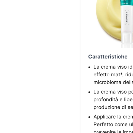
Caratteristiche
La crema viso id
effetto mat*, rid
microbioma della
La crema viso pel
profondità e libe
produzione di seb
Applicare la cre
Perfetto come ul
prevenire le impe