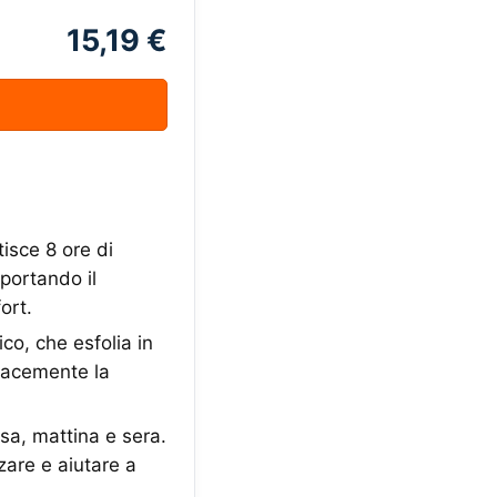
15,19 €
isce 8 ore di
pportando il
ort.
co, che esfolia in
icacemente la
sa, mattina e sera.
zare e aiutare a