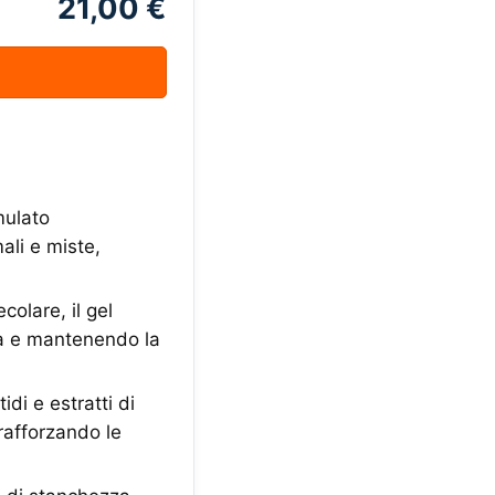
21,00 €
mulato
ali e miste,
colare, il gel
za e mantenendo la
di e estratti di
 rafforzando le