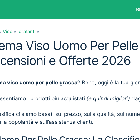
B
»
Viso
»
Idratanti
»
rema Viso Uomo Per Pelle
ecensioni e Offerte 2026
ma viso uomo per pelle grassa
? Bene, oggi è la tua gio
presentiamo i prodotti più acquistati
(e quindi migliori)
dagl
sifica ci siamo basati sul prezzo, sulla qualità, sul num
lla popolarità e sull’assistenza clienti.
mo Per Pelle Grassa: La Classific