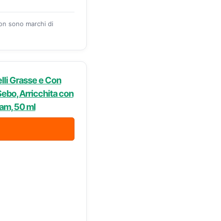
zon sono marchi di
lli Grasse e Con
Sebo, Arricchita con
am, 50 ml