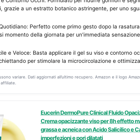
 e Contorno Occhi: Formulato per ridurre gonfiori e segn
hi, grazie a un estratto botanico astringente, per uno sg
 Quotidiano: Perfetto come primo gesto dopo la rasatura 
asi momento della giornata per un'immediata sensazione
ile e Veloce: Basta applicare il gel su viso e contorno o
hiettando per stimolare la microcircolazione e ottimizz
ossono variare. Dati aggiornati all’ultimo recupero. Amazon e il logo Ama
ffiliate.
Eucerin DermoPure Clinical Fluido Opaci
Crema opacizzante viso per 8h effetto ma
grassa e acneica con Acido Salicilico e Ca
imperfezioni e pori dilatati