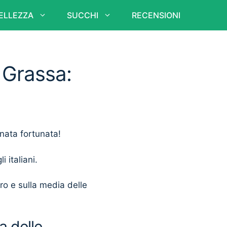
ELLEZZA
SUCCHI
RECENSIONI
 Grassa:
rnata fortunata!
i italiani.
ero e sulla media delle
a delle