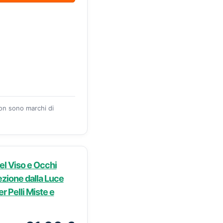
zon sono marchi di
el Viso e Occhi
ezione dalla Luce
r Pelli Miste e