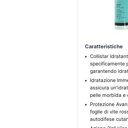
Caratteristiche
Collistar Idrata
specificamente pe
garantendo idrat
Idratazione Immed
assicura un'idr
pelle morbida e 
Protezione Avanz
foglie di vite ro
autodifese cuta