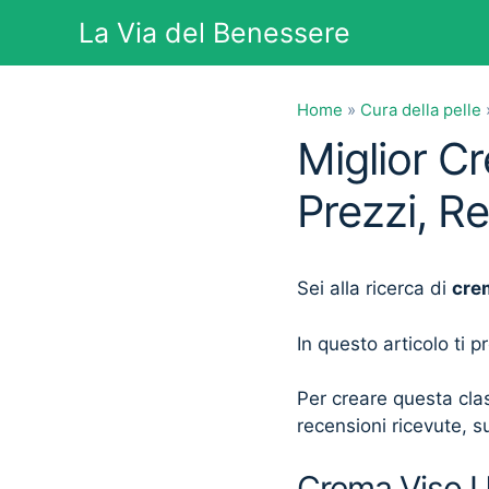
Vai
La Via del Benessere
al
contenuto
Home
»
Cura della pelle
Miglior C
Prezzi, R
Sei alla ricerca di
cre
In questo articolo ti 
Per creare questa clas
recensioni ricevute, su
Crema Viso Uo