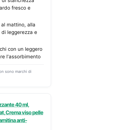
i di stanchezza
uardo fresco e
al mattino, alla
 di leggerezza e
cchi con un leggero
are l'assorbimento
zon sono marchi di
zzante 40 ml,
t, Crema viso pelle
rnitina anti-