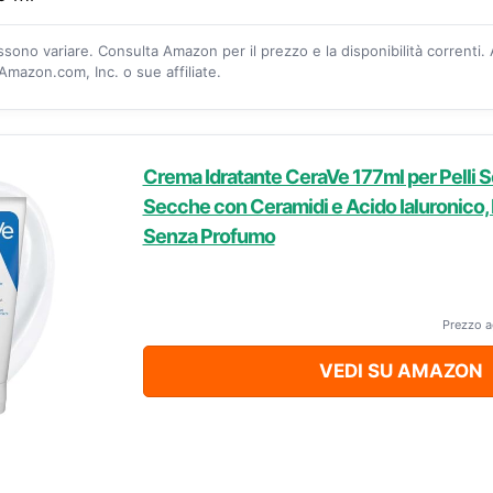
ossono variare. Consulta Amazon per il prezzo e la disponibilità correnti.
mazon.com, Inc. o sue affiliate.
Crema Idratante CeraVe 177ml per Pelli 
Secche con Ceramidi e Acido Ialuronico, 
Senza Profumo
Prezzo a
VEDI SU AMAZON