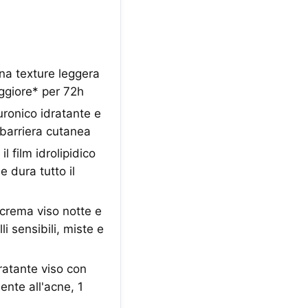
na texture leggera
aggiore* per 72h
uronico idratante e
 barriera cutanea
l film idrolipidico
 dura tutto il
crema viso notte e
 sensibili, miste e
ratante viso con
ente all'acne, 1