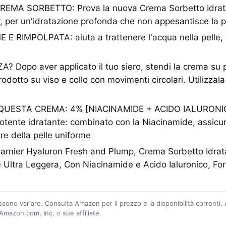
EMA SORBETTO: Prova la nuova Crema Sorbetto Idrat
, per un'idratazione profonda che non appesantisce la p
 RIMPOLPATA: aiuta a trattenere l'acqua nella pelle, p
? Dopo aver applicato il tuo siero, stendi la crema su p
rodotto su viso e collo con movimenti circolari. Utilizzal
QUESTA CREMA: 4% [NIACINAMIDE + ACIDO IALURONICO
potente idratante: combinato con la Niacinamide, assicu
re della pelle uniforme
Garnier Hyaluron Fresh and Plump, Crema Sorbetto Idrat
e Ultra Leggera, Con Niacinamide e Acido Ialuronico, F
ossono variare. Consulta Amazon per il prezzo e la disponibilità correnti.
mazon.com, Inc. o sue affiliate.