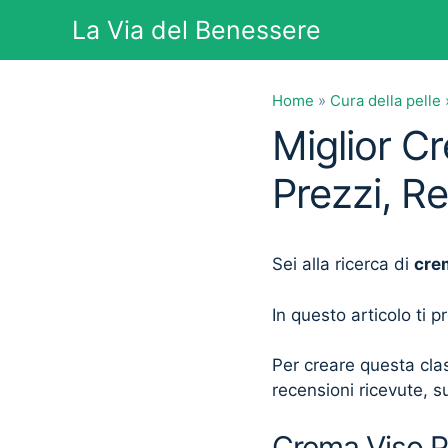
Vai
La Via del Benessere
al
contenuto
Home
»
Cura della pelle
Miglior Cr
Prezzi, R
Sei alla ricerca di
crem
In questo articolo ti 
Per creare questa clas
recensioni ricevute, su
Crema Viso Pe