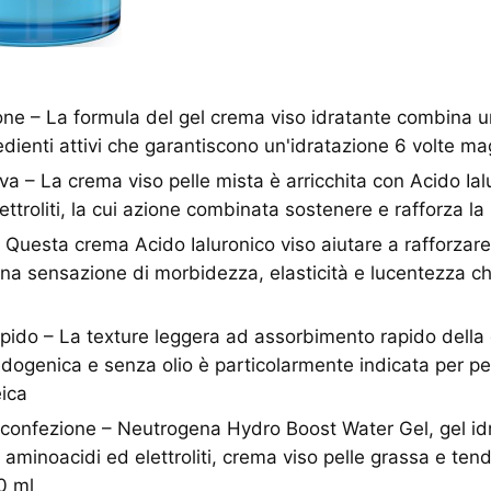
one – La formula del gel crema viso idratante combina u
redienti attivi che garantiscono un'idratazione 6 volte m
va – La crema viso pelle mista è arricchita con Acido Ial
ettroliti, la cui azione combinata sostenere e rafforza la
 Questa crema Acido Ialuronico viso aiutare a rafforzare i
 una sensazione di morbidezza, elasticità e lucentezza che
ido – La texture leggera ad assorbimento rapido della 
ogenica e senza olio è particolarmente indicata per pelli
ica
 confezione – Neutrogena Hydro Boost Water Gel, gel id
 aminoacidi ed elettroliti, crema viso pelle grassa e tend
0 ml