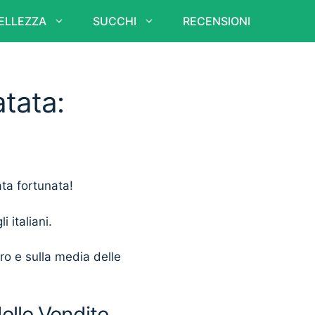
ELLEZZA
SUCCHI
RECENSIONI
atata:
ata fortunata!
i italiani.
ero e sulla media delle
delle Vendite