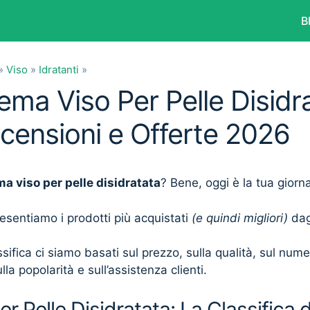
B
»
Viso
»
Idratanti
»
ema Viso Per Pelle Disidr
ecensioni e Offerte 2026
a viso per pelle disidratata
? Bene, oggi è la tua giorn
presentiamo i prodotti più acquistati
(e quindi migliori)
dagl
sifica ci siamo basati sul prezzo, sulla qualità, sul num
lla popolarità e sull’assistenza clienti.
r Pelle Disidratata: La Classifica 