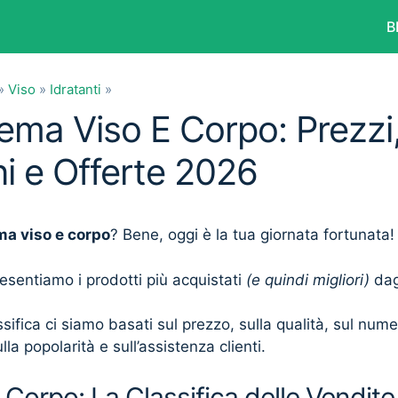
B
»
Viso
»
Idratanti
»
rema Viso E Corpo: Prezzi
i e Offerte 2026
ma viso e corpo
? Bene, oggi è la tua giornata fortunata!
presentiamo i prodotti più acquistati
(e quindi migliori)
dagl
sifica ci siamo basati sul prezzo, sulla qualità, sul num
lla popolarità e sull’assistenza clienti.
Corpo: La Classifica delle Vendite