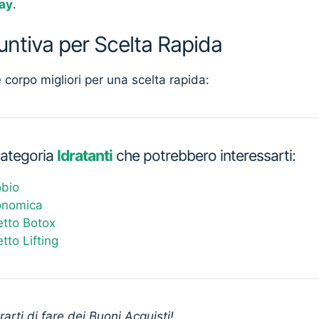
ay
.
untiva per Scelta Rapida
 corpo migliori per una scelta rapida:
 categoria
Idratanti
che potrebbero interessarti:
obio
onomica
etto Botox
tto Lifting
arti di fare dei Buoni Acquisti!