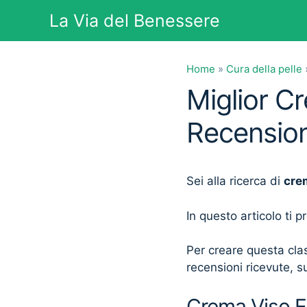
Vai
La Via del Benessere
al
contenuto
Home
»
Cura della pelle
Miglior C
Recension
Sei alla ricerca di
cre
In questo articolo ti 
Per creare questa clas
recensioni ricevute, su
Crema Viso E 