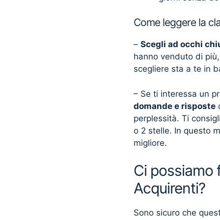
Come leggere la cla
–
Scegli ad occhi chi
hanno venduto di più,
scegliere sta a te in 
– Se ti interessa un p
domande e risposte
c
perplessità. Ti consi
o 2 stelle. In questo m
migliore.
Ci possiamo fi
Acquirenti?
Sono sicuro che questo