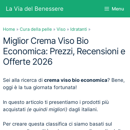
Vai
La Via del Benessere
Menu
al
contenuto
Home
»
Cura della pelle
»
Viso
»
Idratanti
»
Miglior Crema Viso Bio
Economica: Prezzi, Recensioni e
Offerte 2026
Sei alla ricerca di
crema viso bio economica
? Bene,
oggi è la tua giornata fortunata!
In questo articolo ti presentiamo i prodotti più
acquistati
(e quindi migliori)
dagli italiani.
Per creare questa classifica ci siamo basati sul