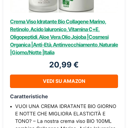
Crema Viso Idratante Bio Collagene Marino,
Retinolo, Acido Ialuronico, Vitamina C+E,
Oligopeptidi, Aloe Vera,Olio Jojoba |Cosmesi
Organica |Anti-Età, Antinvecchiamento, Naturale
|Giorno/Notte |Italia
20,99 €
VEDI SU AMAZON
Caratteristiche
VUOI UNA CREMA IDRATANTE BIO GIORNO
E NOTTE CHE MIGLIORA ELASTICITÀ E
TONO? – La nostra crema viso BIO 100ML