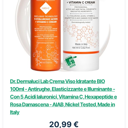
Dr. Dermaluci Lab Crema Viso Idratante BIO
100ml - Antirughe, Elasticizzante e Illuminante -
Con 5 Acidi Ialuronici, Vitamina C, Hexapeptide e
Rosa Damascena - AIAB, Nickel Tested, Made in
Italy
20,99 €