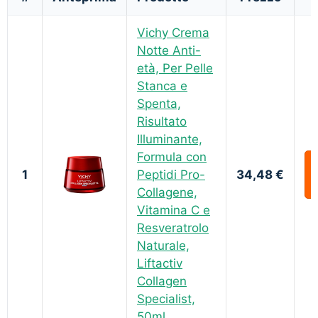
Vichy Crema
Notte Anti-
età, Per Pelle
Stanca e
Spenta,
Risultato
Illuminante,
Formula con
1
Peptidi Pro-
34,48 €
Collagene,
Vitamina C e
Resveratrolo
Naturale,
Liftactiv
Collagen
Specialist,
50ml