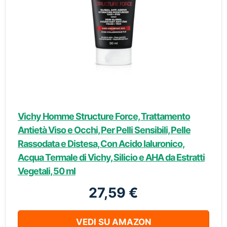
Vichy Homme Structure Force, Trattamento
Antietà Viso e Occhi, Per Pelli Sensibili, Pelle
Rassodata e Distesa, Con Acido Ialuronico,
Acqua Termale di Vichy, Silicio e AHA da Estratti
Vegetali, 50 ml
27,59 €
VEDI SU AMAZON