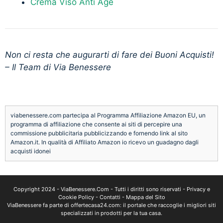
Crema Viso Anti Age
Non ci resta che augurarti di fare dei Buoni Acquisti!
– Il Team di Via Benessere
viabenessere.com partecipa al Programma Affiliazione Amazon EU, un
programma di affiliazione che consente ai siti di percepire una
commissione pubblicitaria pubblicizzando e fornendo link al sito
Amazon.it. In qualità di Affiliato Amazon io ricevo un guadagno dagli
acquisti idonei
Copyright 2024 -
ViaBenessere.Com
- Tutti i diritti sono riservati -
Privacy e
Cookie Policy
-
Contatti
-
Mappa del Sito
ViaBenessere fa parte di
offertecasa24.com
: il portale che raccoglie i migliori siti
specializzati in prodotti per la tua casa.