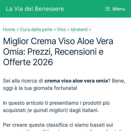
Vai
La Via del Benessere
Menu
al
contenuto
Home
»
Cura della pelle
»
Viso
»
Idratanti
»
Miglior Crema Viso Aloe Vera
Omia: Prezzi, Recensioni e
Offerte 2026
Sei alla ricerca di
crema viso aloe vera omia
? Bene,
oggi è la tua giornata fortunata!
In questo articolo ti presentiamo i prodotti più
acquistati
(e quindi migliori)
dagli italiani.
Per creare questa classifica ci siamo basati sul