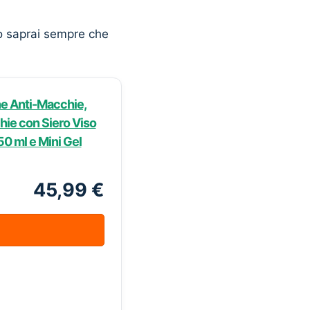
o saprai sempre che
ne Anti-Macchie,
ie con Siero Viso
0 ml e Mini Gel
45,99 €