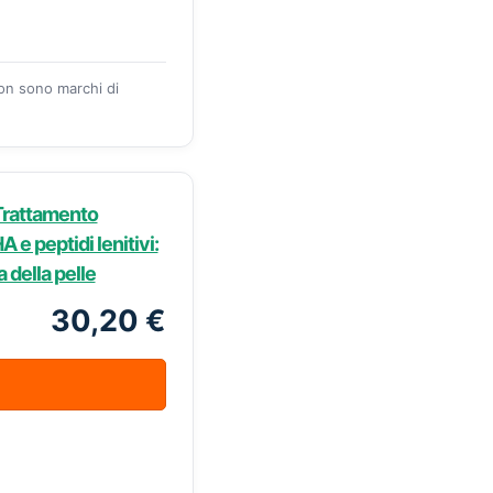
zon sono marchi di
Trattamento
 e peptidi lenitivi:
a della pelle
30,20 €