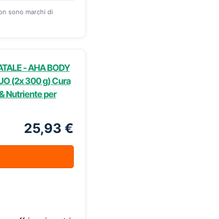
zon sono marchi di
ATALE - AHA BODY
O (2x 300 g) Cura
 & Nutriente per
25,93 €