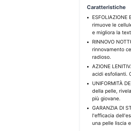
Caratteristiche
ESFOLIAZIONE EF
rimuove le cellu
e migliora la tex
RINNOVO NOTTURN
rinnovamento cel
radioso.
AZIONE LENITIVA:
acidi esfolianti
UNIFORMITÀ DELL
della pelle, riv
più giovane.
GARANZIA DI STAB
l'efficacia dell'
una pelle liscia 