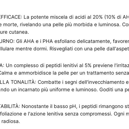
FICACE: La potente miscela di acidi al 20% (10% di A
le morte, rivelando una pelle più morbida e luminosa. C
ture cutanea.
O: Gli AHA e i PHA esfoliano delicatamente, favoren
lulare mentre dormi. Risvegliati con una pelle dall'aspe
 Un complesso di peptidi lenitivi al 5% previene l'irrita
. Calma e ammorbidisce la pelle per un trattamento senza
A TONALITÀ: Combatte i segni dell'invecchiamento e le
elando un incarnato più uniforme e luminoso. Goditi una pe
ILITÀ: Nonostante il basso pH, i peptidi rimangono sta
esfoliazione e l'azione lenitiva senza compromessi. Ogni 
e radiosa.