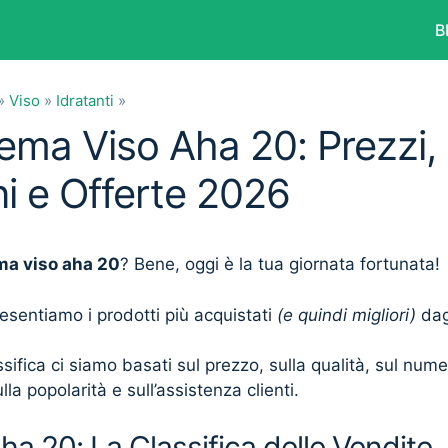
B
»
Viso
»
Idratanti
»
rema Viso Aha 20: Prezzi,
i e Offerte 2026
ma viso aha 20
? Bene, oggi è la tua giornata fortunata!
presentiamo i prodotti più acquistati
(e quindi migliori)
dagl
sifica ci siamo basati sul prezzo, sulla qualità, sul num
lla popolarità e sull’assistenza clienti.
a 20: La Classifica delle Vendite