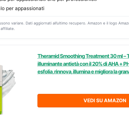
lo per appassionati
ossono variare. Dati aggiornati all’ultimo recupero. Amazon e il logo Ama
ffiliate.
Theramid Smoothing Treatment 30 ml – 
illuminante antietà con il 20% di AHA + PHA
esfolia, rinnova, illumina e migliora la gran
VEDI SU AMAZON