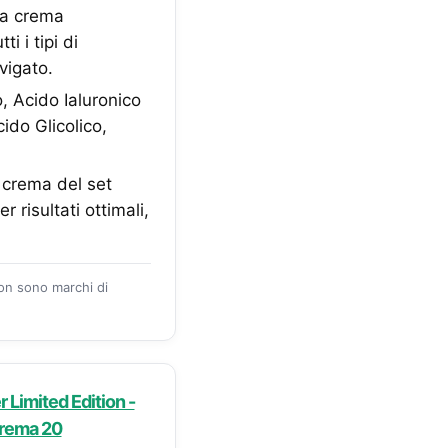
una crema
 i tipi di
vigato.
, Acido Ialuronico
ido Glicolico,
a crema del set
r risultati ottimali,
zon sono marchi di
Limited Edition -
crema 20