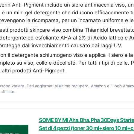
Eucerin Anti-Pigment include un siero antimacchia viso, 
 e un mini gel detergente che riducono efficacemente tutti
evengono la ricomparsa, per un incarnato uniforme e le
esti prodotti skincare viso combina Thiamidol brevettato
etergente ed esfoliante AHA al 2% di Acido lattico e Ac
protegge dall'invecchiamento causato dai raggi UV.
con il detergente schiumogeno viso e applica il siero e l
leto su viso, collo e décolleté. Per tutti i tipi di pelle. Pe
 altri prodotti Anti-Pigment.
ossono variare. Dati aggiornati all’ultimo recupero. Amazon e il logo Ama
ffiliate.
SOME BY MI Aha. Bha. Pha 30Days Starter 
Set di 4 pezzi (toner 30 ml+siero 10 ml+