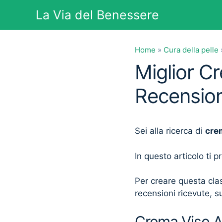
Vai
La Via del Benessere
al
contenuto
Home
»
Cura della pelle
Miglior C
Recension
Sei alla ricerca di
cre
In questo articolo ti 
Per creare questa clas
recensioni ricevute, su
Crema Viso Ah