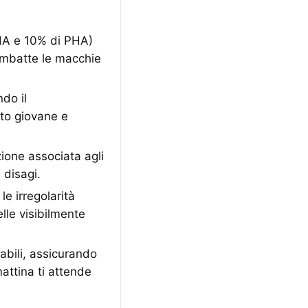
HA e 10% di PHA)
ombatte le macchie
do il
tto giovane e
zione associata agli
 disagi.
 irregolarità
lle visibilmente
bili, assicurando
mattina ti attende