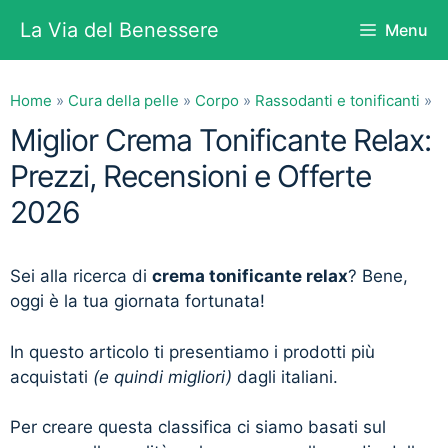
Vai
La Via del Benessere
Menu
al
contenuto
Home
»
Cura della pelle
»
Corpo
»
Rassodanti e tonificanti
»
Miglior Crema Tonificante Relax:
Prezzi, Recensioni e Offerte
2026
Sei alla ricerca di
crema tonificante relax
? Bene,
oggi è la tua giornata fortunata!
In questo articolo ti presentiamo i prodotti più
acquistati
(e quindi migliori)
dagli italiani.
Per creare questa classifica ci siamo basati sul