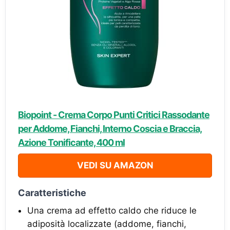
Biopoint - Crema Corpo Punti Critici Rassodante
per Addome, Fianchi, Interno Coscia e Braccia,
Azione Tonificante, 400 ml
VEDI SU AMAZON
Caratteristiche
Una crema ad effetto caldo che riduce le
adiposità localizzate (addome, fianchi,