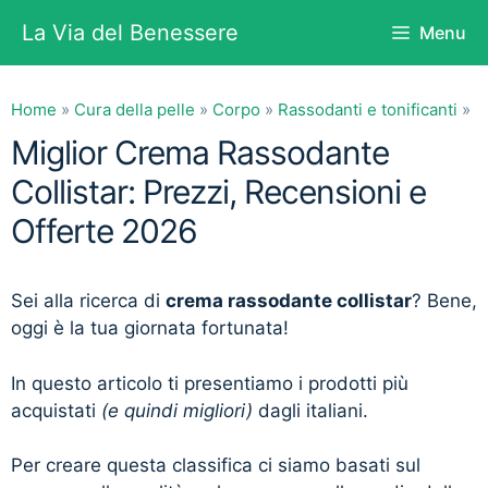
Vai
La Via del Benessere
Menu
al
contenuto
Home
»
Cura della pelle
»
Corpo
»
Rassodanti e tonificanti
»
Miglior Crema Rassodante
Collistar: Prezzi, Recensioni e
Offerte 2026
Sei alla ricerca di
crema rassodante collistar
? Bene,
oggi è la tua giornata fortunata!
In questo articolo ti presentiamo i prodotti più
acquistati
(e quindi migliori)
dagli italiani.
Per creare questa classifica ci siamo basati sul