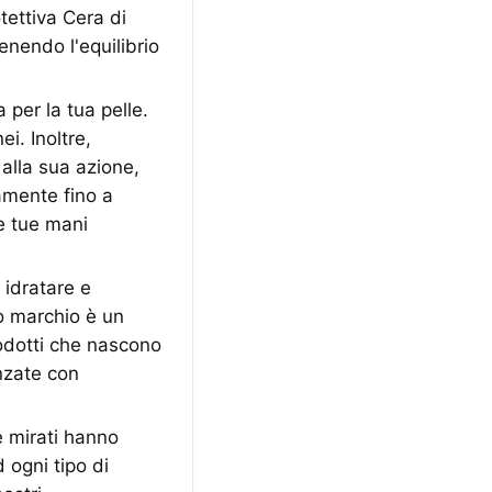
ettiva Cera di
enendo l'equilibrio
per la tua pelle.
i. Inoltre,
 alla sua azione,
amente fino a
e tue mani
idratare e
o marchio è un
rodotti che nascono
nzate con
e mirati hanno
 ogni tipo di