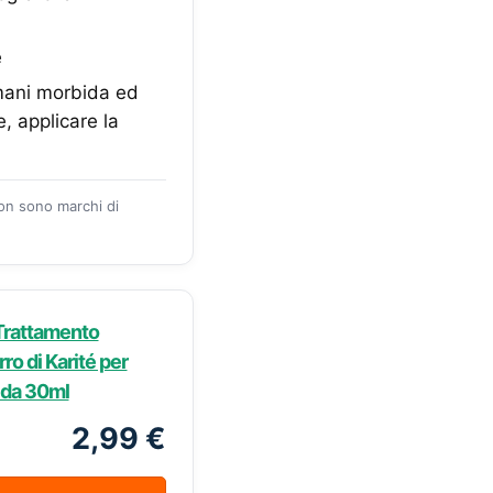
e
mani morbida ed
, applicare la
zon sono marchi di
 Trattamento
ro di Karité per
e da 30ml
2,99 €