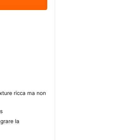
xture ricca ma non
is
egrare la