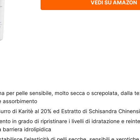
VEDI SU AMAZON
er pelle sensibile, molto secca o screpolata, dalla te
le assorbimento
ro di Karitè al 20% ed Estratto di Schisandra Chinens
o in grado di ripristinare i livelli di idratazione e reint
a barriera idrolipidica
ilisce l'elasticità di pelli secche, sensibili e xerotiche