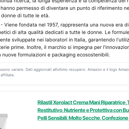
tinua ricerca, la lunga esperienza e la competenza dei n
ci hanno permesso di diventare un punto di riferimento ne
 donne di tutte le età.
 Viene fondata nel 1957, rappresenta una nuova era di
tici di alta qualità dedicati a tutte le donne. Le formule
e sviluppate nei laboratori in Italia, garantendo l'utiliz
erie prime. Inoltre, il marchio si impegna per l'innovazio
on nuove formulazioni e packaging ecosostenibili.
ossono variare. Dati aggiornati all’ultimo recupero. Amazon e il logo Ama
ffiliate.
Rilastil Xerolact Crema Mani Riparatrice,
Restitutivo, Nutriente e Protettiva con Bur
Pelli Sensibili, Molto Secche, Confezion