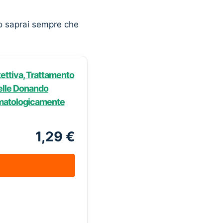
o saprai sempre che
ettiva, Trattamento
Pelle Donando
rmatologicamente
1,29 €