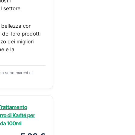
ostri
l settore
 bellezza con
 dei loro prodotti
zo dei migliori
ne e la
zon sono marchi di
 Trattamento
ro di Karité per
e da 100ml