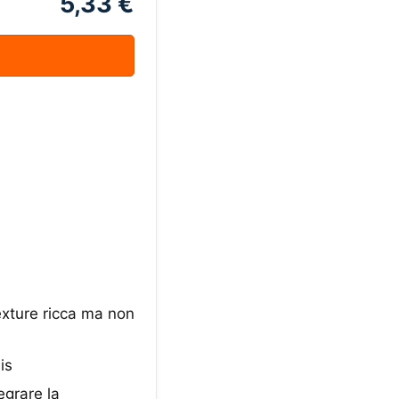
5,33 €
exture ricca ma non
is
egrare la