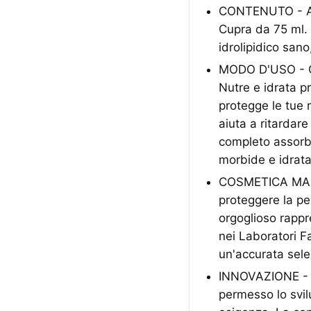
CONTENUTO - A c
Cupra da 75 ml. 
idrolipidico sano
MODO D'USO - Qu
Nutre e idrata p
protegge le tue 
aiuta a ritardar
completo assorbi
morbide e idrata
COSMETICA MADE I
proteggere la pe
orgoglioso rappr
nei Laboratori F
un'accurata sele
INNOVAZIONE - La
permesso lo svil