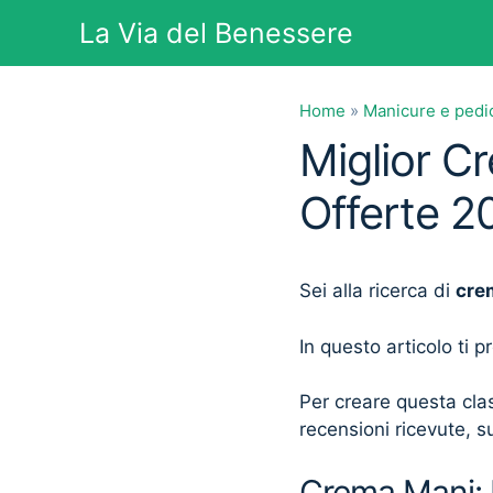
Vai
La Via del Benessere
al
contenuto
Home
»
Manicure e pedi
Miglior C
Offerte 2
Sei alla ricerca di
cre
In questo articolo ti 
Per creare questa clas
recensioni ricevute, su
Crema Mani: L