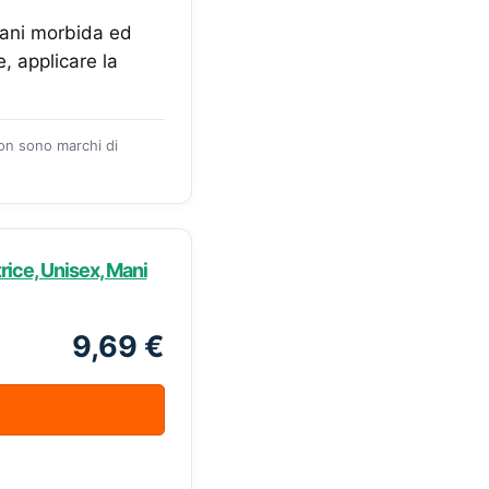
mani morbida ed
, applicare la
zon sono marchi di
ice, Unisex, Mani
9,69 €