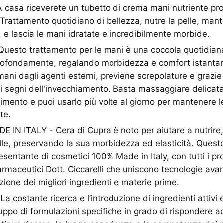
asa riceverete un tubetto di crema mani nutriente prot
Trattamento quotidiano di bellezza, nutre la pelle, mant
, e lascia le mani idratate e incredibilmente morbide.
esto trattamento per le mani è una coccola quotidiana 
rofondamente, regalando morbidezza e comfort istantane
mani dagli agenti esterni, previene screpolature e grazie
e i segni dell'invecchiamento. Basta massaggiare delicat
mento e puoi usarlo più volte al giorno per mantenere l
te.
N ITALY - Cera di Cupra è noto per aiutare a nutrire, 
lle, preservando la sua morbidezza ed elasticità. Quest
esentante di cosmetici 100% Made in Italy, con tutti i p
armaceutici Dott. Ciccarelli che uniscono tecnologie ava
zione dei migliori ingredienti e materie prime.
 costante ricerca e l’introduzione di ingredienti attivi 
uppo di formulazioni specifiche in grado di rispondere ad