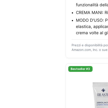
funzionalità dell
CREMA MANI: Rista
MODO D'USO: Per
elastica, applica
crema volte al g
Prezzi e disponibilità p
Amazon.com, Inc. o sue a
Bestseller #3