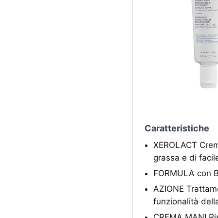
Caratteristiche
XEROLACT Crema p
grassa e di faci
FORMULA con Bur
AZIONE Trattament
funzionalità dell
CREMA MANI Ristab