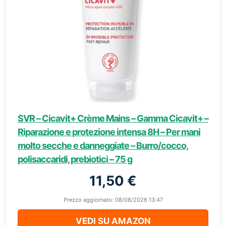
SVR – Cicavit+ Crème Mains – Gamma Cicavit+ –
Riparazione e protezione intensa 8H – Per mani
molto secche e danneggiate – Burro/cocco,
polisaccaridi, prebiotici – 75 g
11,50 €
Prezzo aggiornato: 08/08/2026 13:47
VEDI SU AMAZON