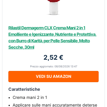
Rilastil Dermagerm CLX Crema Mani 2 in 1
Emolliente e Igenizzante, Nutriente e Protettiva,
con Burro di Karità, per Pelle Sensibile, Molto
Secche, 30ml
2,52 €
Prezzo aggiornato: 08/08/2026 13:47
VEDI SU AMAZON
Caratteristiche
Crema mani 2 in 1
Applicare sulle mani accuratamente deterse