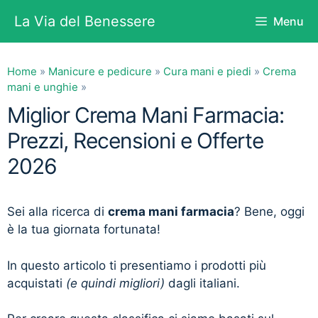
Vai
La Via del Benessere
Menu
al
contenuto
Home
»
Manicure e pedicure
»
Cura mani e piedi
»
Crema
mani e unghie
»
Miglior Crema Mani Farmacia:
Prezzi, Recensioni e Offerte
2026
Sei alla ricerca di
crema mani farmacia
? Bene, oggi
è la tua giornata fortunata!
In questo articolo ti presentiamo i prodotti più
acquistati
(e quindi migliori)
dagli italiani.