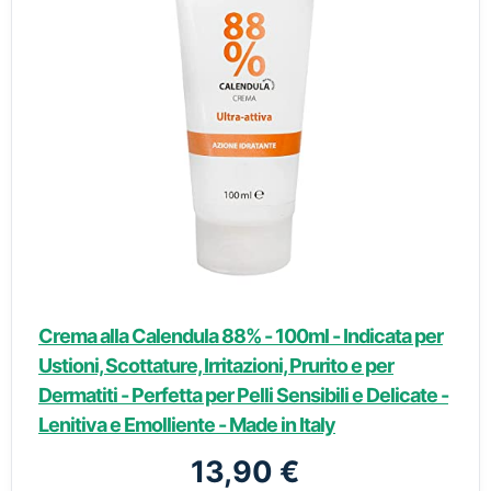
Crema alla Calendula 88% - 100ml - Indicata per
Ustioni, Scottature, Irritazioni, Prurito e per
Dermatiti - Perfetta per Pelli Sensibili e Delicate -
Lenitiva e Emolliente - Made in Italy
13,90 €