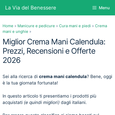
Vai
La Via del Benessere
Menu
al
contenuto
Home
»
Manicure e pedicure
»
Cura mani e piedi
»
Crema
mani e unghie
»
Miglior Crema Mani Calendula:
Prezzi, Recensioni e Offerte
2026
Sei alla ricerca di
crema mani calendula
? Bene, oggi
è la tua giornata fortunata!
In questo articolo ti presentiamo i prodotti più
acquistati
(e quindi migliori)
dagli italiani.