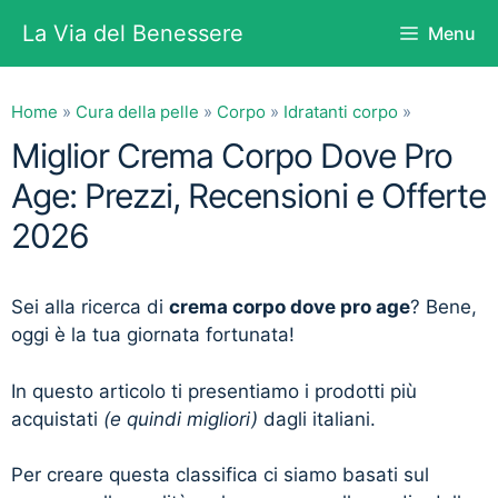
Vai
La Via del Benessere
Menu
al
contenuto
Home
»
Cura della pelle
»
Corpo
»
Idratanti corpo
»
Miglior Crema Corpo Dove Pro
Age: Prezzi, Recensioni e Offerte
2026
Sei alla ricerca di
crema corpo dove pro age
? Bene,
oggi è la tua giornata fortunata!
In questo articolo ti presentiamo i prodotti più
acquistati
(e quindi migliori)
dagli italiani.
Per creare questa classifica ci siamo basati sul