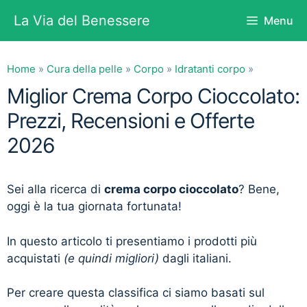
Vai
La Via del Benessere
Menu
al
contenuto
Home
»
Cura della pelle
»
Corpo
»
Idratanti corpo
»
Miglior Crema Corpo Cioccolato:
Prezzi, Recensioni e Offerte
2026
Sei alla ricerca di
crema corpo cioccolato
? Bene,
oggi è la tua giornata fortunata!
In questo articolo ti presentiamo i prodotti più
acquistati
(e quindi migliori)
dagli italiani.
Per creare questa classifica ci siamo basati sul