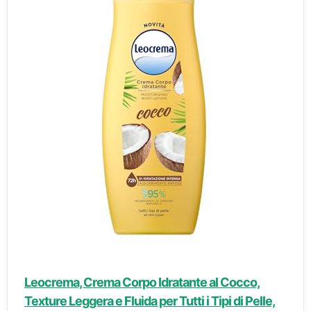
Leocrema, Crema Corpo Idratante al Cocco,
Texture Leggera e Fluida per Tutti i Tipi di Pelle,