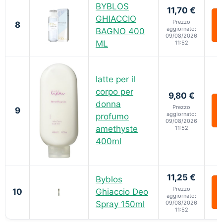
BYBLOS
11,70 €
GHIACCIO
Prezzo
8
aggiornato:
BAGNO 400
09/08/2026
ML
11:52
latte per il
corpo per
9,80 €
donna
Prezzo
9
aggiornato:
profumo
09/08/2026
amethyste
11:52
400ml
11,25 €
Byblos
Prezzo
10
Ghiaccio Deo
aggiornato:
Spray 150ml
09/08/2026
11:52