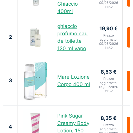
09/08/2026
Ghiaccio
11:52
400ml
ghiaccio
19,90 €
profumo eau
Prezzo
2
aggiornato:
de toilette
09/08/2026
120 ml vapo
11:52
8,53 €
Mare Lozione
Prezzo
3
aggiornato:
Corpo 400 ml
09/08/2026
11:52
Pink Sugar
8,35 €
Creamy Body
Prezzo
4
aggiornato:
Lotion, 150