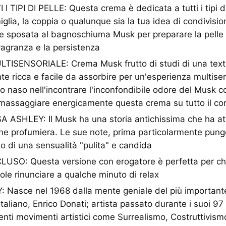
 TIPI DI PELLE: Questa crema è dedicata a tutti i tipi di
iglia, la coppia o qualunque sia la tua idea di condivisi
re sposata al bagnoschiuma Musk per preparare la pell
fragranza e la persistenza
ISENSORIALE: Crema Musk frutto di studi di una text
e ricca e facile da assorbire per un'esperienza multise
ro naso nell'incontrare l'inconfondibile odore del Musk c
 massaggiare energicamente questa crema su tutto il co
ASHLEY: Il Musk ha una storia antichissima che ha at
ione profumiera. Le sue note, prima particolarmente pung
o di una sensualità "pulita" e candida
SO: Questa versione con erogatore è perfetta per chi
ole rinunciare a qualche minuto di relax
Nasce nel 1968 dalla mente geniale del più important
taliano, Enrico Donati; artista passato durante i suoi 97 
renti movimenti artistici come Surrealismo, Costruttivis