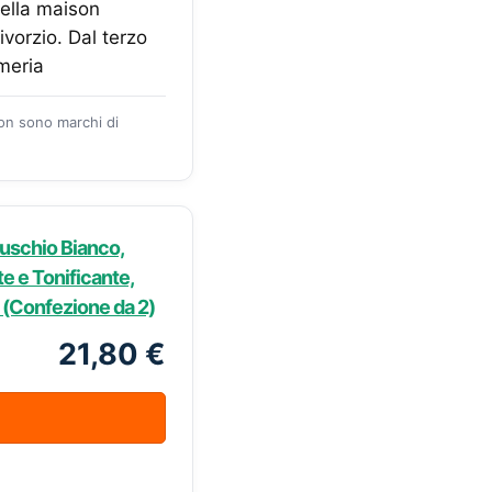
ella maison
vorzio. Dal terzo
umeria
zon sono marchi di
uschio Bianco,
e e Tonificante,
l (Confezione da 2)
21,80 €