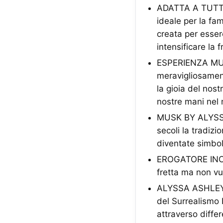
ADATTA A TUTTI I
ideale per la fam
creata per esse
intensificare la 
ESPERIENZA MULT
meravigliosament
la gioia del nost
nostre mani nel
MUSK BY ALYSSA 
secoli la tradiz
diventate simbol
EROGATORE INCLU
fretta ma non vu
ALYSSA ASHLEY: 
del Surrealismo I
attraverso diffe