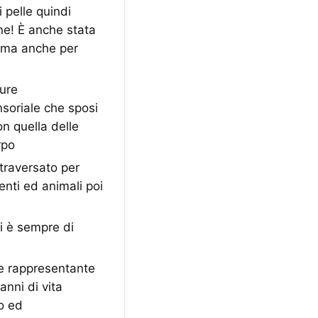
 pelle quindi
one! È anche stata
e ma anche per
ure
nsoriale che sposi
on quella delle
rpo
traversato per
enti ed animali poi
 è sempre di
e rappresentante
anni di vita
mo ed