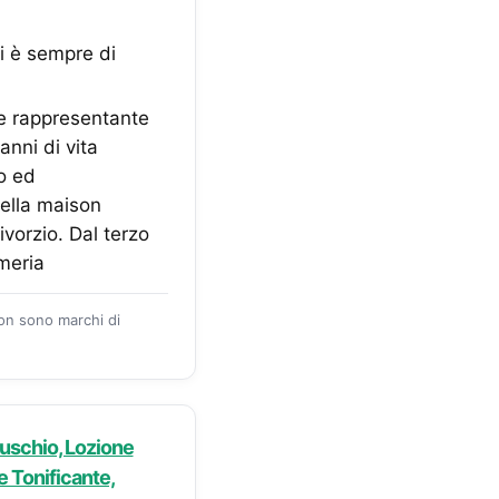
 è sempre di
e rappresentante
anni di vita
mo ed
ella maison
vorzio. Dal terzo
umeria
zon sono marchi di
uschio, Lozione
e Tonificante,