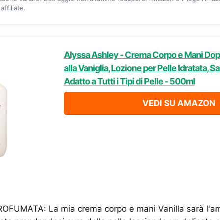
ffiliate.
Alyssa Ashley - Crema Corpo e Mani Dop
alla Vaniglia, Lozione per Pelle Idratata, S
Adatto a Tutti i Tipi di Pelle - 500ml
VEDI SU AMAZON
FUMATA: La mia crema corpo e mani Vanilla sarà l'ami