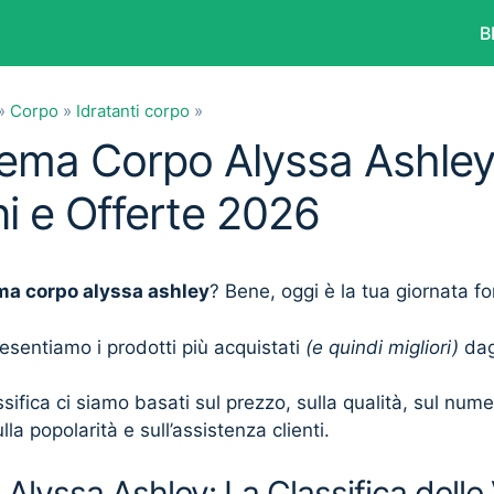
B
»
Corpo
»
Idratanti corpo
»
rema Corpo Alyssa Ashley:
i e Offerte 2026
ma corpo alyssa ashley
? Bene, oggi è la tua giornata fo
presentiamo i prodotti più acquistati
(e quindi migliori)
dagl
sifica ci siamo basati sul prezzo, sulla qualità, sul num
lla popolarità e sull’assistenza clienti.
lyssa Ashley: La Classifica delle