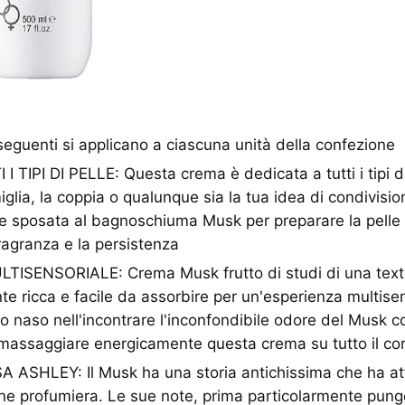
seguenti si applicano a ciascuna unità della confezione
 TIPI DI PELLE: Questa crema è dedicata a tutti i tipi di
iglia, la coppia o qualunque sia la tua idea di condivisi
re sposata al bagnoschiuma Musk per preparare la pell
fragranza e la persistenza
ISENSORIALE: Crema Musk frutto di studi di una text
e ricca e facile da assorbire per un'esperienza multise
ro naso nell'incontrare l'inconfondibile odore del Musk c
 massaggiare energicamente questa crema su tutto il co
ASHLEY: Il Musk ha una storia antichissima che ha at
ione profumiera. Le sue note, prima particolarmente pung