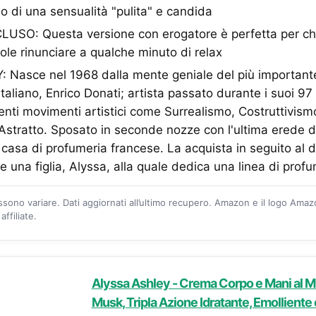
o di una sensualità "pulita" e candida
SO: Questa versione con erogatore è perfetta per chi
ole rinunciare a qualche minuto di relax
Nasce nel 1968 dalla mente geniale del più important
taliano, Enrico Donati; artista passato durante i suoi 97 
renti movimenti artistici come Surrealismo, Costruttivis
stratto. Sposato in seconde nozze con l'ultima erede d
casa di profumeria francese. La acquista in seguito al di
 una figlia, Alyssa, alla quale dedica una linea di prof
ossono variare. Dati aggiornati all’ultimo recupero. Amazon e il logo Ama
ffiliate.
Alyssa Ashley - Crema Corpo e Mani al M
Musk, Tripla Azione Idratante, Emolliente 