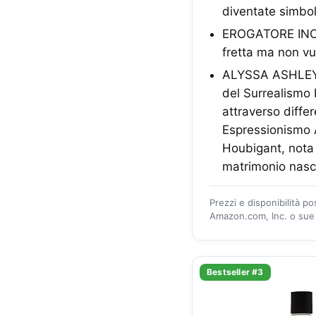
diventate simbol
EROGATORE INCLU
fretta ma non vu
ALYSSA ASHLEY: 
del Surrealismo I
attraverso diffe
Espressionismo A
Houbigant, nota 
matrimonio nasce
Prezzi e disponibilità p
Amazon.com, Inc. o sue a
Bestseller #3