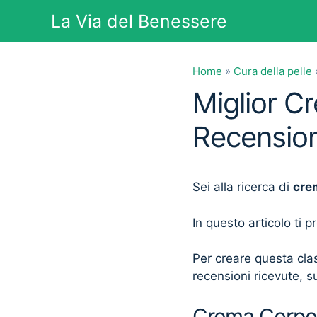
Vai
La Via del Benessere
al
contenuto
Home
»
Cura della pelle
Miglior C
Recension
Sei alla ricerca di
cre
In questo articolo ti 
Per creare questa clas
recensioni ricevute, su
Crema Corpo A