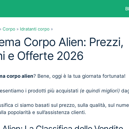
B
»
Corpo
»
Idratanti corpo
»
rema Corpo Alien: Prezzi,
i e Offerte 2026
ma corpo alien
? Bene, oggi è la tua giornata fortunata!
presentiamo i prodotti più acquistati
(e quindi migliori)
dagl
sifica ci siamo basati sul prezzo, sulla qualità, sul num
lla popolarità e sull’assistenza clienti.
lien: La Classifica delle Vendite