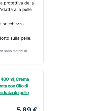
a protettiva della
Adatta alla pelle
la secchezza
otto sulla pelle.
zon sono marchi di
 400 ml, Crema
ata con Olio di
idratante pelle
5,89 €