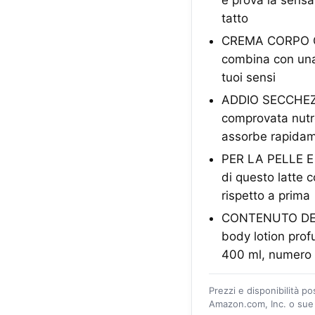
e prova la sensa
tatto
CREMA CORPO COC
combina con una 
tuoi sensi
ADDIO SECCHEZZ
comprovata nutre
assorbe rapida
PER LA PELLE E I
di questo latte c
rispetto a prima
CONTENUTO DELL
body lotion prof
400 ml, numero 
Prezzi e disponibilità p
Amazon.com, Inc. o sue a