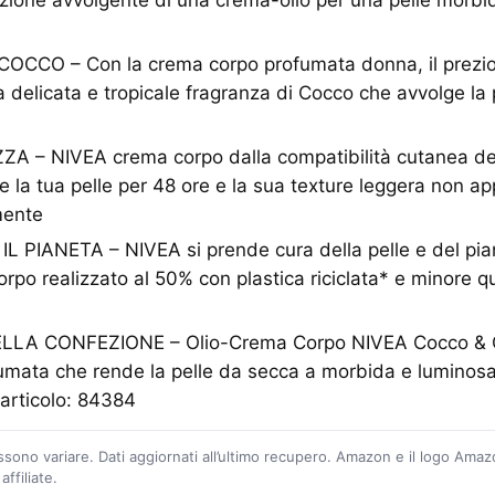
zione avvolgente di una crema-olio per una pelle morbid
CO – Con la crema corpo profumata donna, il prezios
delicata e tropicale fragranza di Cocco che avvolge la pe
A – NIVEA crema corpo dalla compatibilità cutanea d
 la tua pelle per 48 ore e la sua texture leggera non app
mente
L PIANETA – NIVEA si prende cura della pelle e del pian
orpo realizzato al 50% con plastica riciclata* e minore qu
A CONFEZIONE – Olio-Crema Corpo NIVEA Cocco & Ol
umata che rende la pelle da secca a morbida e luminosa
articolo: 84384
ossono variare. Dati aggiornati all’ultimo recupero. Amazon e il logo Ama
ffiliate.