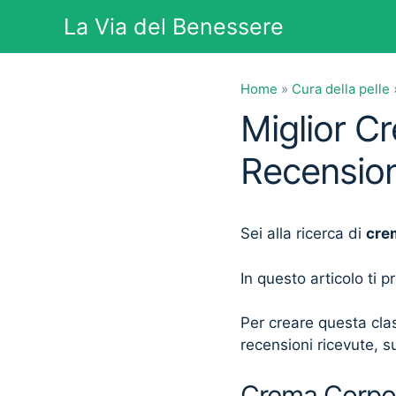
Vai
La Via del Benessere
al
contenuto
Home
»
Cura della pelle
Miglior C
Recension
Sei alla ricerca di
cre
In questo articolo ti 
Per creare questa clas
recensioni ricevute, su
Crema Corpo A