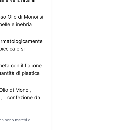
a e vellutata al
o Olio di Monoi si
lle e inebria i
ermatologicamente
iccica e si
eta con il flacone
antità di plastica
io di Monoi,
, 1 confezione da
zon sono marchi di