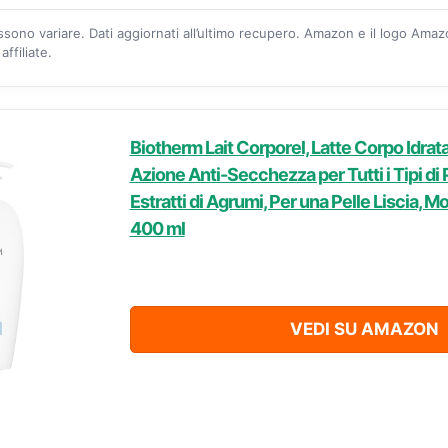
ossono variare. Dati aggiornati all’ultimo recupero. Amazon e il logo Ama
ffiliate.
Biotherm Lait Corporel, Latte Corpo Idrat
Azione Anti-Secchezza per Tutti i Tipi di 
Estratti di Agrumi, Per una Pelle Liscia, M
400 ml
VEDI SU AMAZON