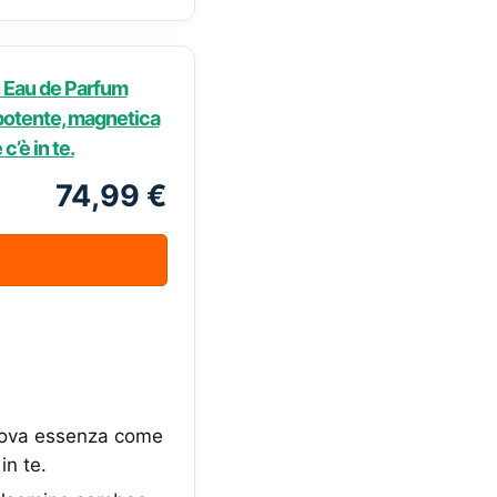
n Eau de Parfum
potente, magnetica
c’è in te.
74,99 €
nuova essenza come
in te.