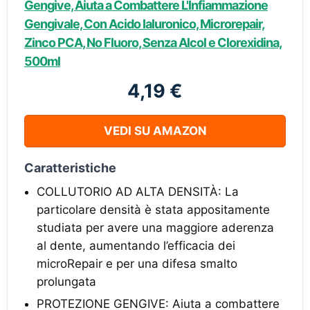
Gengive, Aiuta a Combattere L'Infiammazione
Gengivale, Con Acido Ialuronico, Microrepair,
Zinco PCA, No Fluoro, Senza Alcol e Clorexidina,
500ml
4,19 €
VEDI SU AMAZON
Caratteristiche
COLLUTORIO AD ALTA DENSITÀ: La
particolare densità è stata appositamente
studiata per avere una maggiore aderenza
al dente, aumentando l’efficacia dei
microRepair e per una difesa smalto
prolungata
PROTEZIONE GENGIVE: Aiuta a combattere