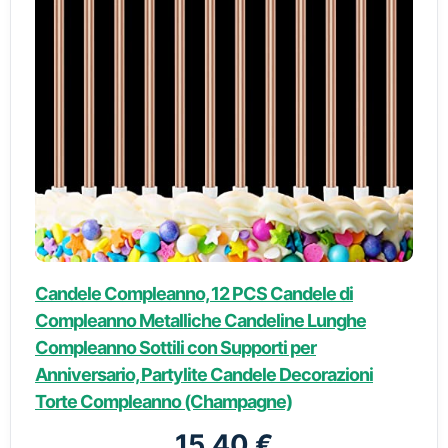
Candele Compleanno, 12 PCS Candele di
Compleanno Metalliche Candeline Lunghe
Compleanno Sottili con Supporti per
Anniversario, Partylite Candele Decorazioni
Torte Compleanno (Champagne)
15,40 €