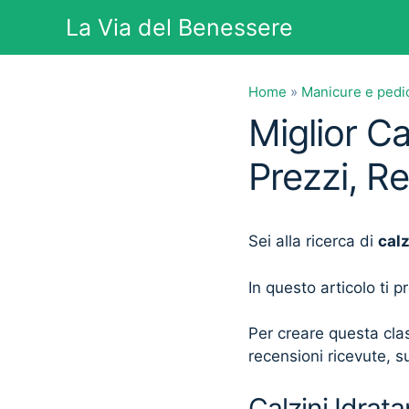
Vai
La Via del Benessere
al
contenuto
Home
»
Manicure e pedi
Miglior Ca
Prezzi, R
Sei alla ricerca di
calz
In questo articolo ti 
Per creare questa clas
recensioni ricevute, su
Calzini Idrata