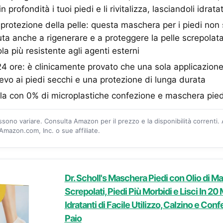
in profondità i tuoi piedi e li rivitalizza, lasciandoli idrata
protezione della pelle: questa maschera per i piedi non 
uta anche a rigenerare e a proteggere la pelle screpola
a più resistente agli agenti esterni
24 ore: è clinicamente provato che una sola applicazion
ievo ai piedi secchi e una protezione di lunga durata
la con 0% di microplastiche confezione e maschera piedi 
ossono variare. Consulta Amazon per il prezzo e la disponibilità correnti.
mazon.com, Inc. o sue affiliate.
Dr. Scholl's Maschera Piedi con Olio di M
Screpolati, Piedi Più Morbidi e Lisci In 20 
Idratanti di Facile Utilizzo, Calzino e Confe
Paio