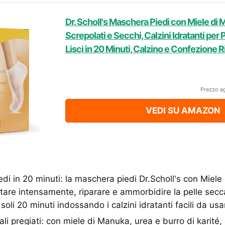
Dr. Scholl's Maschera Piedi con Miele di 
Screpolati e Secchi, Calzini Idratanti per 
Lisci in 20 Minuti, Calzino e Confezione Ric
Prezzo a
VEDI SU AMAZON
di in 20 minuti: la maschera piedi Dr.Scholl's con Miele
atare intensamente, riparare e ammorbidire la pelle secca
n soli 20 minuti indossando i calzini idratanti facili da u
rali pregiati: con miele di Manuka, urea e burro di karit