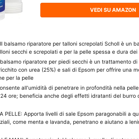
VEDI SU AMAZON
Il balsamo riparatore per talloni screpolati Scholl è un 
alloni secchi e screpolati e per la pelle spessa e dura dei 
alsamo riparatore per piedi secchi è un trattamento di 
ricchito con urea (25%) e sali di Epsom per offrire una 
e per la pelle
onsente all'umidità di penetrare in profondità nella pel
 24 ore; beneficia anche degli effetti idratanti del burro d
ELLE: Apporta livelli di sale Epsom paragonabili a quel
nziali, come menta e lavanda, penetrano e aiutano a lenire 