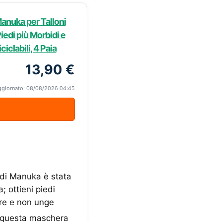
Manuka per Talloni
Piedi più Morbidi e
iclabili, 4 Paia
13,90 €
ggiornato: 08/08/2026 04:45
 di Manuka è stata
; ottieni piedi
sare e non unge
é, questa maschera