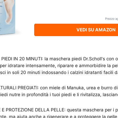
Prezzo a
VEDI SU AMAZON
EDI IN 20 MINUTI: la maschera piedi Dr.Scholl's con 
 per idratare intensamente, riparare e ammorbidire la pel
isci in soli 20 minuti indossando i calzini idratanti facili
URALI PREGIATI: con miele di Manuka, urea e burro di 
di nutre in profondità i tuoi piedi e li rivitalizza, lascian
E PROTEZIONE DELLA PELLE: questa maschera per i pi
ante, ma aiuta anche a rigenerare e a proteggere la pelle