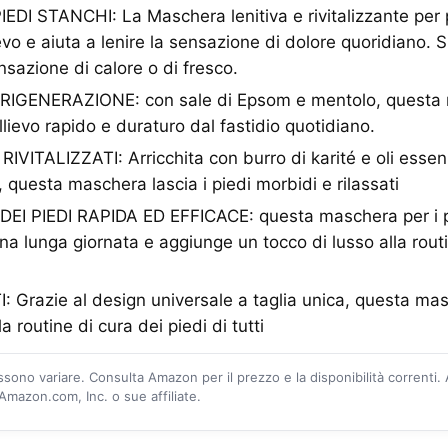
DI STANCHI: La Maschera lenitiva e rivitalizzante per pi
evo e aiuta a lenire la sensazione di dolore quoridiano. 
nsazione di calore o di fresco.
IGENERAZIONE: con sale di Epsom e mentolo, questa 
llievo rapido e duraturo dal fastidio quotidiano.
RIVITALIZZATI: Arricchita con burro di karité e oli esse
 questa maschera lascia i piedi morbidi e rilassati
I PIEDI RAPIDA ED EFFICACE: questa maschera per i pi
una lunga giornata e aggiunge un tocco di lusso alla rout
Grazie al design universale a taglia unica, questa mas
a routine di cura dei piedi di tutti
ossono variare. Consulta Amazon per il prezzo e la disponibilità correnti.
mazon.com, Inc. o sue affiliate.