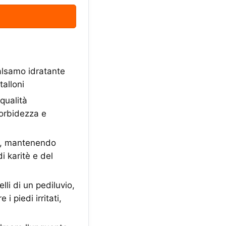
balsamo idratante
talloni
qualità
morbidezza e
le, mantenendo
i karitè e del
li di un pediluvio,
i piedi irritati,