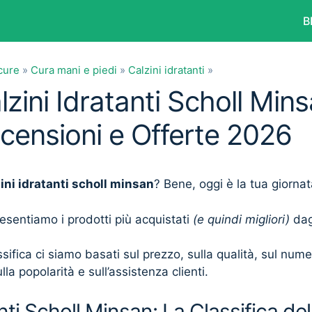
B
cure
»
Cura mani e piedi
»
Calzini idratanti
»
lzini Idratanti Scholl Mins
ecensioni e Offerte 2026
ini idratanti scholl minsan
? Bene, oggi è la tua giornat
presentiamo i prodotti più acquistati
(e quindi migliori)
dagl
sifica ci siamo basati sul prezzo, sulla qualità, sul num
lla popolarità e sull’assistenza clienti.
nti Scholl Minsan: La Classifica de