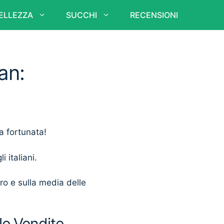
ELLEZZA
SUCCHI
RECENSIONI
an:
a fortunata!
i italiani.
ero e sulla media delle
lle Vendite