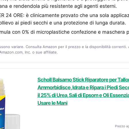
a e rendendola più resistente agli agenti esterni.
 24 ORE: è clinicamente provato che una sola applica
ollievo ai piedi secchi e una protezione di lunga durata.
la con 0% di microplastiche confezione e maschera pied
ossono variare. Consulta Amazon per il prezzo e la disponibilità correnti.
mazon.com, Inc. o sue affiliate.
Scholl Balsamo Stick Riparatore per Tallon
Ammorbidisce, Idrata e Ripara i Piedi Sec
il 25% di Urea, Sali di Epsom e Oli Essenzi
Usare le Mani
Prezzo a