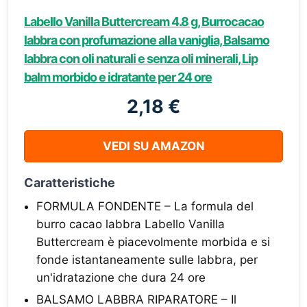
Labello Vanilla Buttercream 4.8 g, Burrocacao
labbra con profumazione alla vaniglia, Balsamo
labbra con oli naturali e senza oli minerali, Lip
balm morbido e idratante per 24 ore
2,18 €
VEDI SU AMAZON
Caratteristiche
FORMULA FONDENTE – La formula del
burro cacao labbra Labello Vanilla
Buttercream è piacevolmente morbida e si
fonde istantaneamente sulle labbra, per
un'idratazione che dura 24 ore
BALSAMO LABBRA RIPARATORE – Il