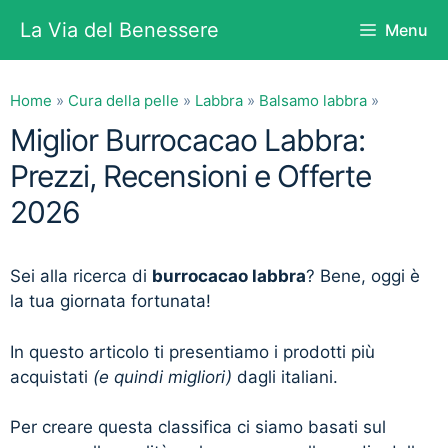
Vai
La Via del Benessere
Menu
al
contenuto
Home
»
Cura della pelle
»
Labbra
»
Balsamo labbra
»
Miglior Burrocacao Labbra:
Prezzi, Recensioni e Offerte
2026
Sei alla ricerca di
burrocacao labbra
? Bene, oggi è
la tua giornata fortunata!
In questo articolo ti presentiamo i prodotti più
acquistati
(e quindi migliori)
dagli italiani.
Per creare questa classifica ci siamo basati sul