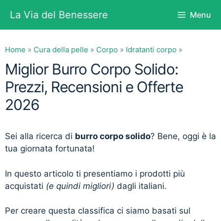
Vai
La Via del Benessere
Menu
al
contenuto
Home
»
Cura della pelle
»
Corpo
»
Idratanti corpo
»
Miglior Burro Corpo Solido:
Prezzi, Recensioni e Offerte
2026
Sei alla ricerca di
burro corpo solido
? Bene, oggi è la
tua giornata fortunata!
In questo articolo ti presentiamo i prodotti più
acquistati
(e quindi migliori)
dagli italiani.
Per creare questa classifica ci siamo basati sul