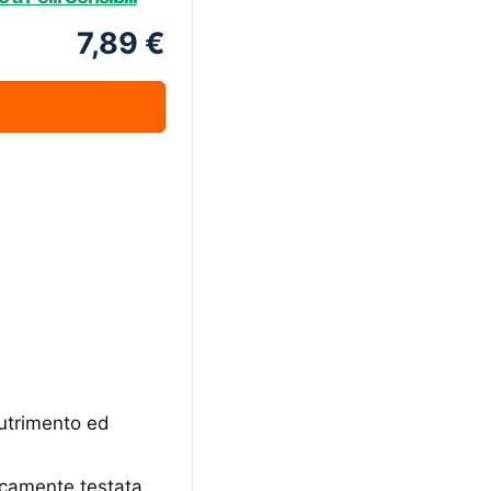
7,89 €
utrimento ed
camente testata,