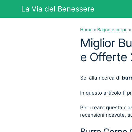
Vai
La Via del Benessere
al
contenuto
Home
»
Bagno e corpo
Miglior B
e Offerte
Sei alla ricerca di
bur
In questo articolo ti 
Per creare questa clas
recensioni ricevute, su
Burro Corpo C