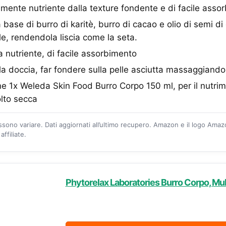
mente nutriente dalla texture fondente e di facile asso
base di burro di karitè, burro di cacao e olio di semi di 
le, rendendola liscia come la seta.
a nutriente, di facile assorbimento
la doccia, far fondere sulla pelle asciutta massaggiand
ene 1x Weleda Skin Food Burro Corpo 150 ml, per il nutri
lto secca
ossono variare. Dati aggiornati all’ultimo recupero. Amazon e il logo Ama
ffiliate.
Phytorelax Laboratories Burro Corpo, Mul