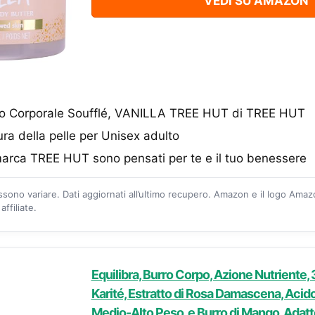
VEDI SU AMAZON
ro Corporale Soufflé, VANILLA TREE HUT di TREE HUT
ura della pelle per Unisex adulto
 marca TREE HUT sono pensati per te e il tuo benessere
ossono variare. Dati aggiornati all’ultimo recupero. Amazon e il logo Ama
ffiliate.
Equilibra, Burro Corpo, Azione Nutriente,
Karité, Estratto di Rosa Damascena, Acido
Medio-Alto Peso, e Burro di Mango, Adatto 