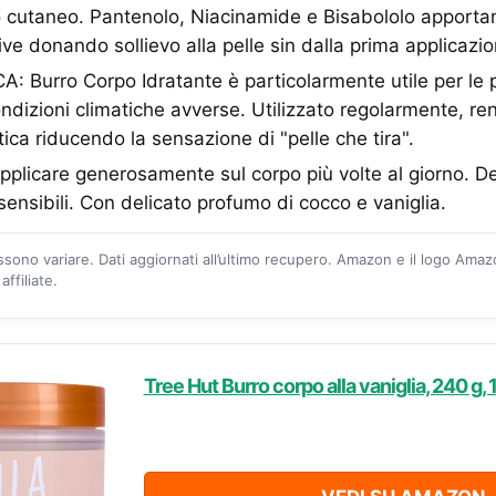
dico cutaneo. Pantenolo, Niacinamide e Bisabololo apporta
tive donando sollievo alla pelle sin dalla prima applicazi
 Burro Corpo Idratante è particolarmente utile per le p
ndizioni climatiche avverse. Utilizzato regolarmente, ren
ica riducendo la sensazione di "pelle che tira".
licare generosamente sul corpo più volte al giorno. 
 sensibili. Con delicato profumo di cocco e vaniglia.
ossono variare. Dati aggiornati all’ultimo recupero. Amazon e il logo Ama
ffiliate.
Tree Hut Burro corpo alla vaniglia, 240 g, 