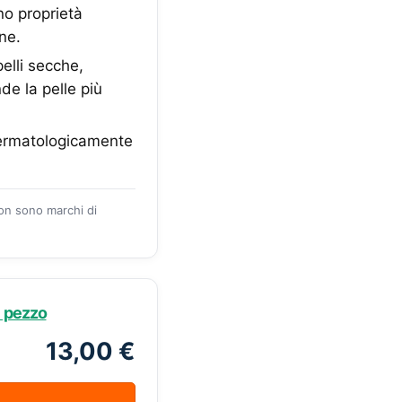
no proprietà
one.
elli secche,
de la pelle più
Dermatologicamente
zon sono marchi di
1 pezzo
13,00 €