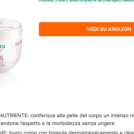
VEDI SU AMAZON
RIENTE: conferisce alla pelle del corpo un intenso n
iorandone l’aspetto e la morbidezza senza ungere
: burro corpo con formula dermatologicamente e clini