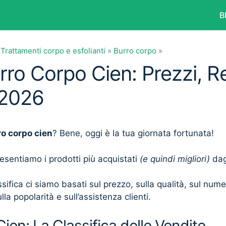
B
»
Trattamenti corpo e esfolianti
»
Burro corpo
»
urro Corpo Cien: Prezzi, R
 2026
ro corpo cien
? Bene, oggi è la tua giornata fortunata!
presentiamo i prodotti più acquistati
(e quindi migliori)
dagl
sifica ci siamo basati sul prezzo, sulla qualità, sul num
lla popolarità e sull’assistenza clienti.
ien: La Classifica delle Vendite