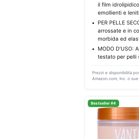
il film idrolipi
emollienti e leni
PER PELLE SECCA:
arrossate e in co
morbida ed elast
MODO D'USO: App
testato per pelli
Prezzi e disponibilità p
Amazon.com, Inc. o sue a
Bestseller #4