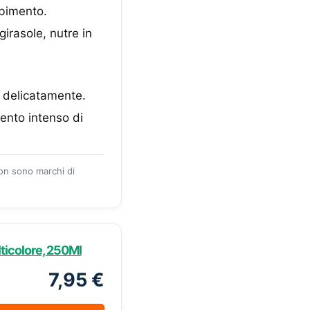
rbimento.
girasole, nutre in
o delicatamente.
mento intenso di
zon sono marchi di
ticolore, 250Ml
7,95 €