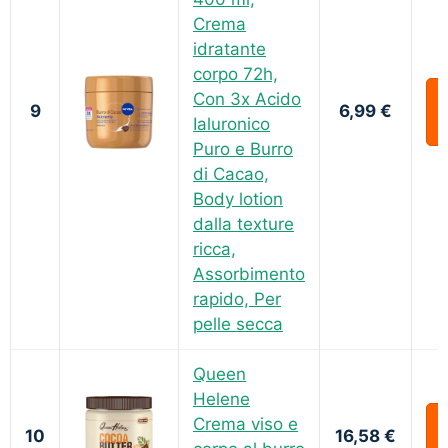
Crema
idratante
corpo 72h,
Con 3x Acido
9
6,99 €
Ialuronico
Puro e Burro
di Cacao,
Body lotion
dalla texture
ricca,
Assorbimento
rapido, Per
pelle secca
Queen
Helene
Crema viso e
10
16,58 €