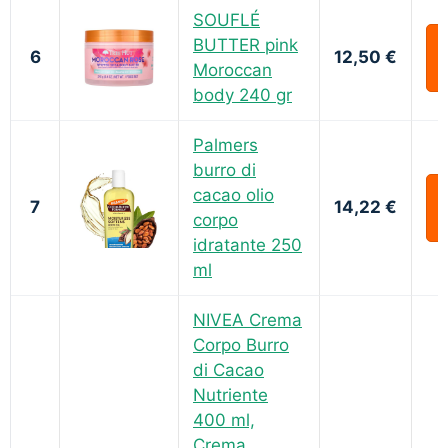
SOUFLÉ
BUTTER pink
6
12,50 €
Moroccan
body 240 gr
Palmers
burro di
cacao olio
7
14,22 €
corpo
idratante 250
ml
NIVEA Crema
Corpo Burro
di Cacao
Nutriente
400 ml,
Crema