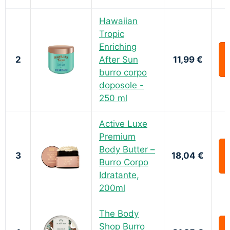
Hawaiian
Tropic
Enriching
2
After Sun
11,99 €
burro corpo
doposole -
250 ml
Active Luxe
Premium
Body Butter –
3
18,04 €
Burro Corpo
Idratante,
200ml
The Body
Shop Burro