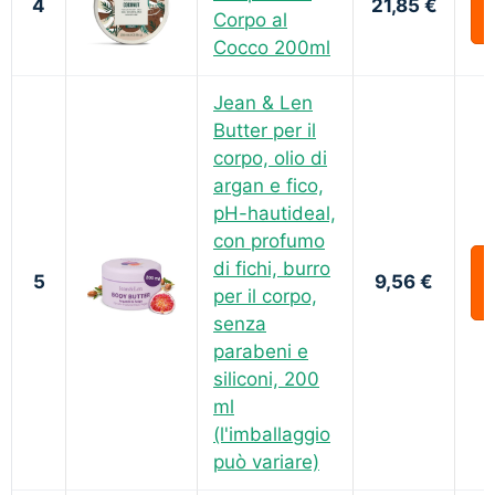
4
21,85 €
Corpo al
Cocco 200ml
Jean & Len
Butter per il
corpo, olio di
argan e fico,
pH-hautideal,
con profumo
di fichi, burro
5
9,56 €
per il corpo,
senza
parabeni e
siliconi, 200
ml
(l'imballaggio
può variare)