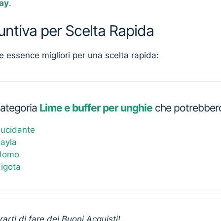
ay
.
untiva per Scelta Rapida
e essence migliori per una scelta rapida:
 categoria
Lime e buffer per unghie
che potrebbero 
Lucidante
Layla
 Uomo
Tigota
arti di fare dei Buoni Acquisti!