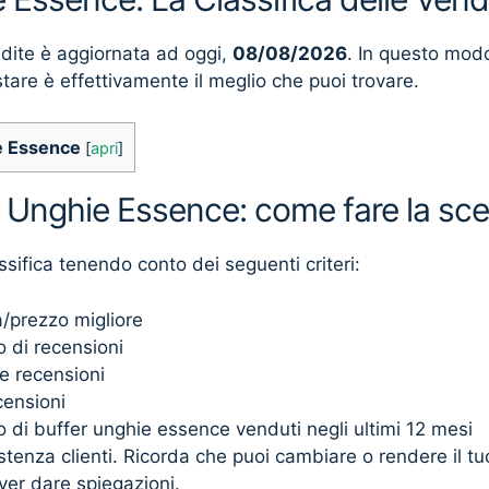
ndite è aggiornata ad oggi,
08/08/2026
. In questo mod
stare è effettivamente il meglio che puoi trovare.
e Essence
[
apri
]
r Unghie Essence: come fare la sce
ssifica tenendo conto dei seguenti criteri:
à/prezzo migliore
 di recensioni
e recensioni
censioni
di buffer unghie essence venduti negli ultimi 12 mesi
sistenza clienti. Ricorda che puoi cambiare o rendere il t
ver dare spiegazioni.