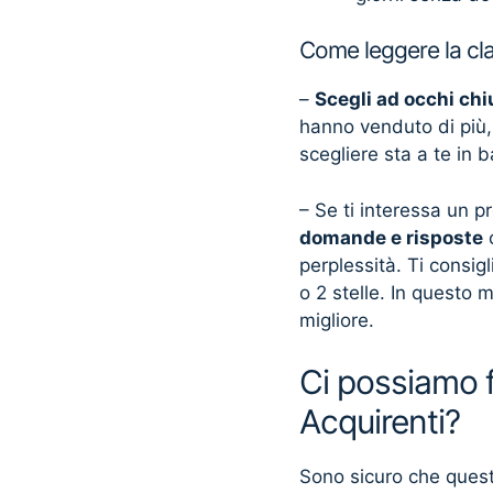
Come leggere la cla
–
Scegli ad occhi chi
hanno venduto di più,
scegliere sta a te in 
– Se ti interessa un p
domande e risposte
c
perplessità. Ti consi
o 2 stelle. In questo m
migliore.
Ci possiamo fi
Acquirenti?
Sono sicuro che questo