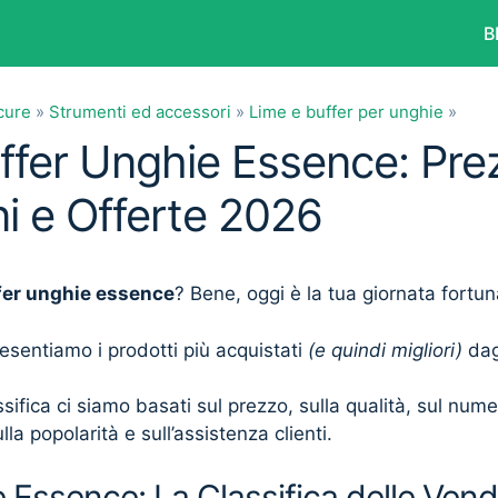
B
cure
»
Strumenti ed accessori
»
Lime e buffer per unghie
»
uffer Unghie Essence: Prez
i e Offerte 2026
fer unghie essence
? Bene, oggi è la tua giornata fortun
presentiamo i prodotti più acquistati
(e quindi migliori)
dagl
sifica ci siamo basati sul prezzo, sulla qualità, sul num
lla popolarità e sull’assistenza clienti.
 Essence: La Classifica delle Vend