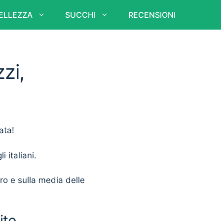
ELLEZZA
SUCCHI
RECENSIONI
zi,
ata!
i italiani.
ero e sulla media delle
ite