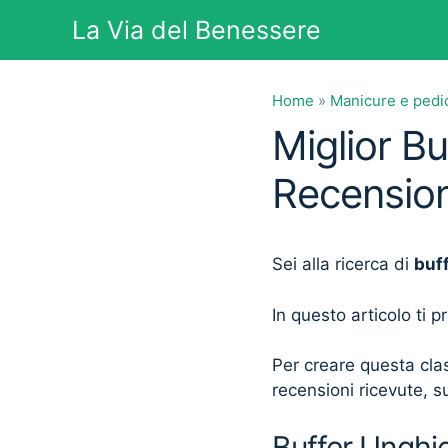
Vai
La Via del Benessere
al
contenuto
Home
»
Manicure e pedi
Miglior B
Recension
Sei alla ricerca di
buf
In questo articolo ti 
Per creare questa clas
recensioni ricevute, su
Buffer Unghie