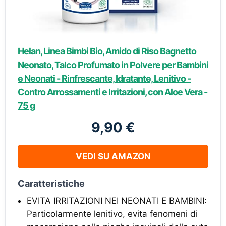
Helan, Linea Bimbi Bio, Amido di Riso Bagnetto
Neonato, Talco Profumato in Polvere per Bambini
e Neonati - Rinfrescante, Idratante, Lenitivo -
Contro Arrossamenti e Irritazioni, con Aloe Vera -
75 g
9,90 €
VEDI SU AMAZON
Caratteristiche
EVITA IRRITAZIONI NEI NEONATI E BAMBINI:
Particolarmente lenitivo, evita fenomeni di