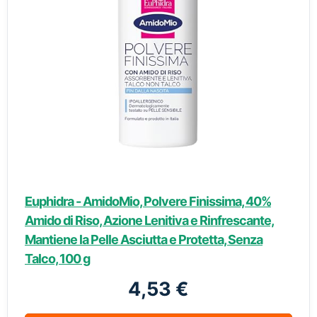
Euphidra - AmidoMio, Polvere Finissima, 40%
Amido di Riso, Azione Lenitiva e Rinfrescante,
Mantiene la Pelle Asciutta e Protetta, Senza
Talco, 100 g
4,53 €