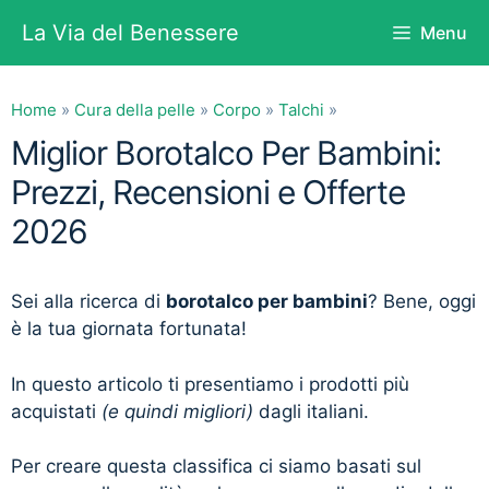
Vai
La Via del Benessere
Menu
al
contenuto
Home
»
Cura della pelle
»
Corpo
»
Talchi
»
Miglior Borotalco Per Bambini:
Prezzi, Recensioni e Offerte
2026
Sei alla ricerca di
borotalco per bambini
? Bene, oggi
è la tua giornata fortunata!
In questo articolo ti presentiamo i prodotti più
acquistati
(e quindi migliori)
dagli italiani.
Per creare questa classifica ci siamo basati sul