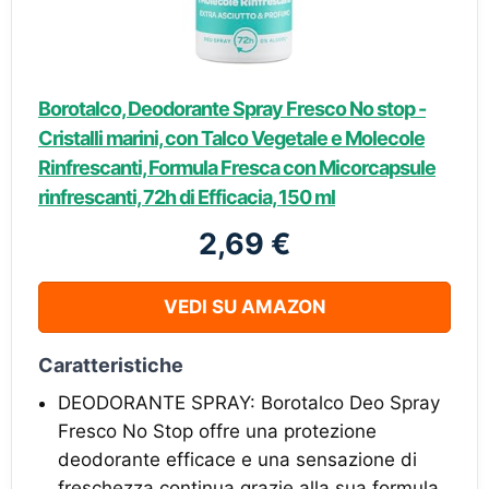
Borotalco, Deodorante Spray Fresco No stop -
Cristalli marini, con Talco Vegetale e Molecole
Rinfrescanti, Formula Fresca con Micorcapsule
rinfrescanti, 72h di Efficacia, 150 ml
2,69 €
VEDI SU AMAZON
Caratteristiche
DEODORANTE SPRAY: Borotalco Deo Spray
Fresco No Stop offre una protezione
deodorante efficace e una sensazione di
freschezza continua grazie alla sua formula