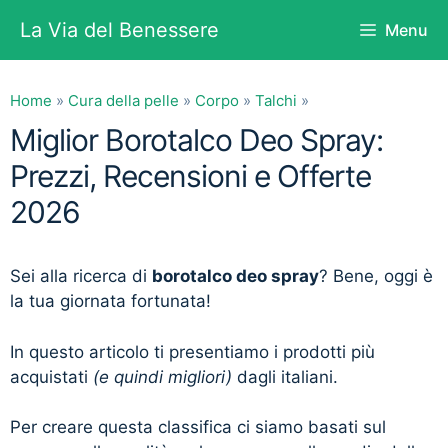
Vai
La Via del Benessere
Menu
al
contenuto
Home
»
Cura della pelle
»
Corpo
»
Talchi
»
Miglior Borotalco Deo Spray:
Prezzi, Recensioni e Offerte
2026
Sei alla ricerca di
borotalco deo spray
? Bene, oggi è
la tua giornata fortunata!
In questo articolo ti presentiamo i prodotti più
acquistati
(e quindi migliori)
dagli italiani.
Per creare questa classifica ci siamo basati sul