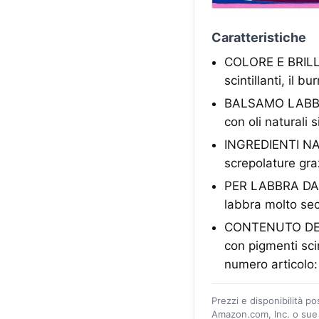
Caratteristiche
COLORE E BRILLAN
scintillanti, il 
BALSAMO LABBRA 
con oli naturali
INGREDIENTI NATU
screpolature graz
PER LABBRA DA B
labbra molto sec
CONTENUTO DELL
con pigmenti scin
numero articolo
Prezzi e disponibilità p
Amazon.com, Inc. o sue a