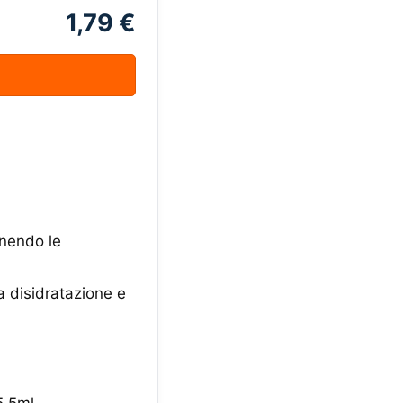
1,79 €
enendo le
a disidratazione e