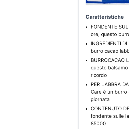
Caratteristiche
FONDENTE SULLE 
ore, questo burr
INGREDIENTI DI O
burro cacao labbr
BURROCACAO LAB
questo balsamo l
ricordo
PER LABBRA DA B
Care è un burro 
giornata
CONTENUTO DELL
fondente sulle l
85000