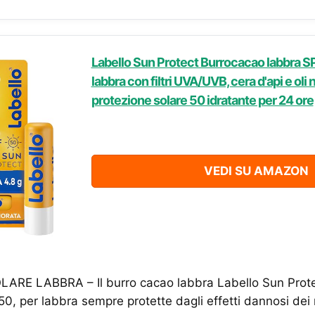
Labello Sun Protect Burrocacao labbra S
labbra con filtri UVA/UVB, cera d'api e oli
protezione solare 50 idratante per 24 ore
VEDI SU AMAZON
RE LABBRA – Il burro cacao labbra Labello Sun Protect
 per labbra sempre protette dagli effetti dannosi dei r