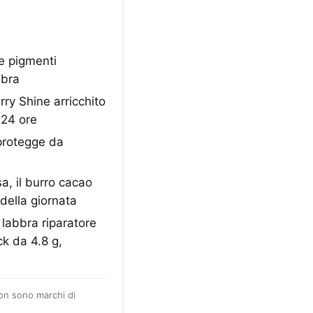
e pigmenti
bbra
y Shine arricchito
 24 ore
 protegge da
, il burro cacao
della giornata
abbra riparatore
ck da 4.8 g,
zon sono marchi di