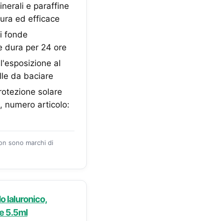
nerali e paraffine
cura ed efficace
i fonde
e dura per 24 ore
'esposizione al
lle da baciare
otezione solare
g, numero articolo:
zon sono marchi di
 Ialuronico,
e 5.5ml