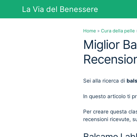
Vai
La Via del Benessere
al
contenuto
Home
»
Cura della pelle
Miglior B
Recension
Sei alla ricerca di
bal
In questo articolo ti 
Per creare questa clas
recensioni ricevute, su
Balsamo Labbr