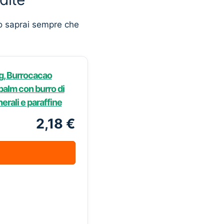
o saprai sempre che
g, Burrocacao
 balm con burro di
nerali e paraffine
2,18 €