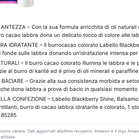
TEZZA – Con la sua formula arricchita di oli naturali 
burro cacao labbra dona un delicato tocco di colore alle la
IDRATANTE – Il burrocacao colorato Labello Blackberr
 si fonde sulle labbra donando un'idratazione intensa per
RALI – Il burro cacao colorato illumina le labbra e le
ie al burro di karité ed è privo di oli minerali e paraffine
ACIARE – Grazie alla sua consistenza morbida e setosa
che dona labbra a prova di bacio in qualsiasi momento 
A CONFEZIONE – Labello Blackberry Shine, Balsamo l
tillanti, burro di cacao labbra idratante e colorato, 1 sti
: 85285
ossono variare. Dati aggiornati all’ultimo recupero. Amazon e il logo Ama
ffiliate.