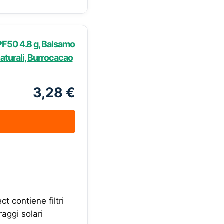
PF50 4.8 g, Balsamo
 naturali, Burrocacao
3,28 €
 contiene filtri
aggi solari