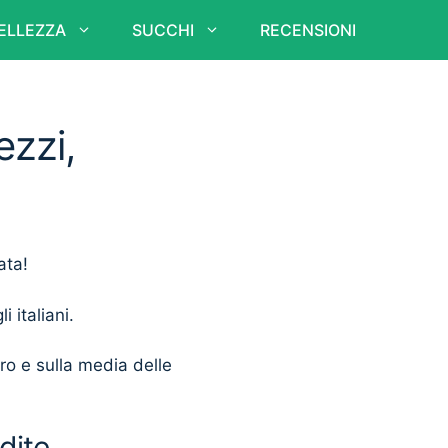
ELLEZZA
SUCCHI
RECENSIONI
ezzi,
ata!
i italiani.
ero e sulla media delle
dite