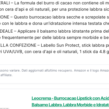
LI – La formula del burro di cacao non contiene oli mi
on cera d'api e oli naturali, per una protezione labbra si
ONE – Questo burrocacao labbra secche e screpolate s
con le labbra e dona un'idratazione intensa testata ch
ALE – Applicare il balsamo labbra idratante prima dell
re frequentemente per delle labbra sempre morbide e be
 CONFEZIONE – Labello Sun Protect, stick labbra pr
i UVA/UVB, con cera d'api e oli naturali, 1 stick da 4.8 
ossono variare. Dati aggiornati all’ultimo recupero. Amazon e il logo Ama
ffiliate.
Leocrema - Burrocacao Lipstick con Acido
Balsamo Labbra, Labbra Morbide e Idratat