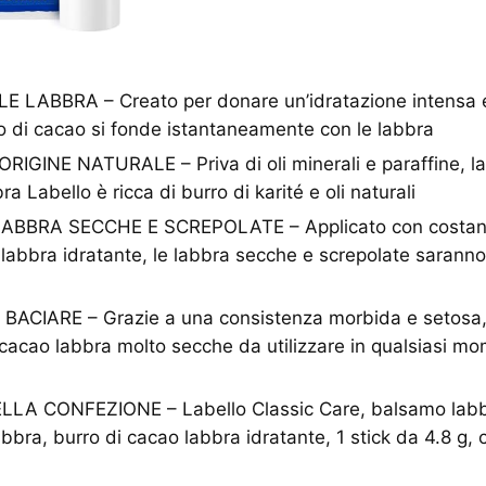
LABBRA – Creato per donare un’idratazione intensa e
o di cacao si fonde istantaneamente con le labbra
RIGINE NATURALE – Priva di oli minerali e paraffine, la
a Labello è ricca di burro di karité e oli naturali
BRA SECCHE E SCREPOLATE – Applicato con costanz
abbra idratante, le labbra secche e screpolate saranno
ACIARE – Grazie a una consistenza morbida e setosa, 
cacao labbra molto secche da utilizzare in qualsiasi mo
A CONFEZIONE – Labello Classic Care, balsamo labbr
abbra, burro di cacao labbra idratante, 1 stick da 4.8 g, 