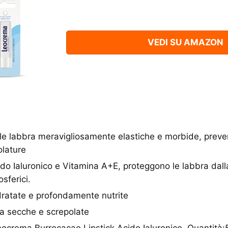
VEDI SU AMAZON
 le labbra meravigliosamente elastiche e morbide, prev
olature
do Ialuronico e Vitamina A+E, proteggono le labbra dall
sferici.
idratate e profondamente nutrite
ra secche e screpolate