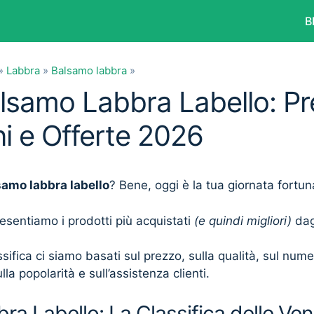
B
»
Labbra
»
Balsamo labbra
»
alsamo Labbra Labello: Pr
i e Offerte 2026
samo labbra labello
? Bene, oggi è la tua giornata fortun
presentiamo i prodotti più acquistati
(e quindi migliori)
dagl
sifica ci siamo basati sul prezzo, sulla qualità, sul num
lla popolarità e sull’assistenza clienti.
a Labello: La Classifica delle Ven