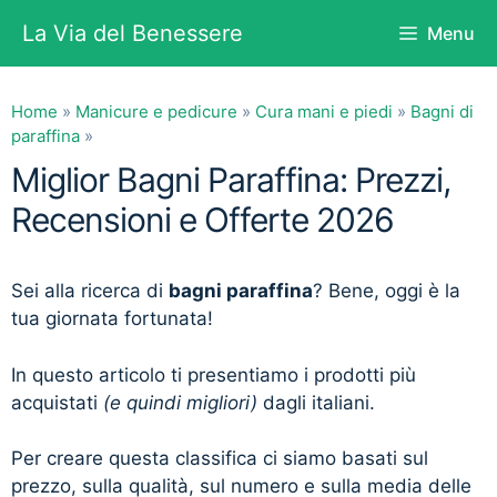
Vai
La Via del Benessere
Menu
al
contenuto
Home
»
Manicure e pedicure
»
Cura mani e piedi
»
Bagni di
paraffina
»
Miglior Bagni Paraffina: Prezzi,
Recensioni e Offerte 2026
Sei alla ricerca di
bagni paraffina
? Bene, oggi è la
tua giornata fortunata!
In questo articolo ti presentiamo i prodotti più
acquistati
(e quindi migliori)
dagli italiani.
Per creare questa classifica ci siamo basati sul
prezzo, sulla qualità, sul numero e sulla media delle