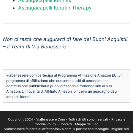
Asciugacapelli Kennex
Asciugacapelli Keratin Therapy
Non ci resta che augurarti di fare dei Buoni Acquisti!
– Il Team di Via Benessere
viabenessere.com partecipa al Programma Affiliazione Amazon EU, un
programma di affiliazione che consente ai siti di percepire una
commissione pubblicitaria pubblicizzando e fornendo link al sito
Amazon.it. In qualità di Affiliato Amazon io ricevo un guadagno dagli
acquisti idonei
Copyright 2024 -
ViaBenessere.Com
- Tutti i diritti sono riservati -
Privacy e
Cookie Policy
-
Contatti
-
Mappa del Sito
ViaBenessere fa parte di
offertecasa24.com
: il portale che raccoglie i migliori siti