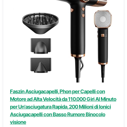
Faszin Asciugacapelli, Phon per Capelli con
Motore ad Alta Velocità da 110,000 Giri Al Minuto
per Un'asciugatura Rapida, 200 Milioni di Ionici
Asciugacapelli con Basso Rumore Binocolo
visione