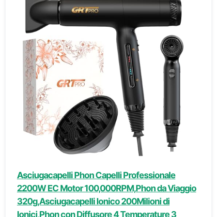
Asciugacapelli Phon Capelli Professionale
2200W EC Motor 100,000RPM,Phon da Viaggio
320g,Asciugacapelli Ionico 200Milioni di
Ionici,Phon con Diffusore 4 Temperature 3