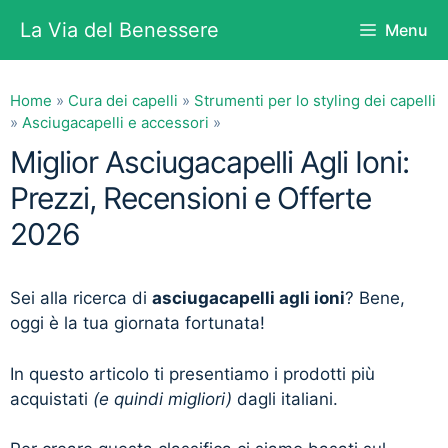
Vai
La Via del Benessere
Menu
al
contenuto
Home
»
Cura dei capelli
»
Strumenti per lo styling dei capelli
»
Asciugacapelli e accessori
»
Miglior Asciugacapelli Agli Ioni:
Prezzi, Recensioni e Offerte
2026
Sei alla ricerca di
asciugacapelli agli ioni
? Bene,
oggi è la tua giornata fortunata!
In questo articolo ti presentiamo i prodotti più
acquistati
(e quindi migliori)
dagli italiani.