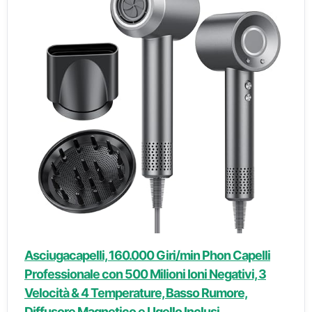
Asciugacapelli, 160.000 Giri/min Phon Capelli
Professionale con 500 Milioni Ioni Negativi, 3
Velocità & 4 Temperature, Basso Rumore,
Diffusore Magnetico e Ugello Inclusi