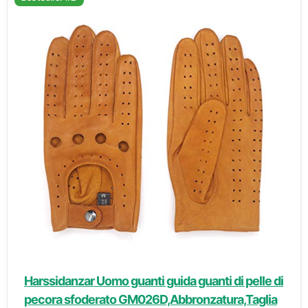
Harssidanzar Uomo guanti guida guanti di pelle di
pecora sfoderato GM026D,Abbronzatura,Taglia