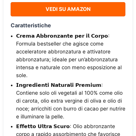
VEDI SU AMAZON
Caratteristiche
𝗖𝗿𝗲𝗺𝗮 𝗔𝗯𝗯𝗿𝗼𝗻𝘇𝗮𝗻𝘁𝗲 𝗽𝗲𝗿 𝗶𝗹 𝗖𝗼𝗿𝗽𝗼:
Formula bestseller che agisce come
acceleratore abbronzatura e attivatore
abbronzatura; ideale per un’abbronzatura
intensa e naturale con meno esposizione al
sole.
𝗜𝗻𝗴𝗿𝗲𝗱𝗶𝗲𝗻𝘁𝗶 𝗡𝗮𝘁𝘂𝗿𝗮𝗹𝗶 𝗣𝗿𝗲𝗺𝗶𝘂𝗺:
Contiene solo oli vegetali al 100% come olio
di carota, olio extra vergine di oliva e olio di
noce; arricchiti con burro di cacao per nutrire
e illuminare la pelle.
𝗘𝗳𝗳𝗲𝘁𝘁𝗼 𝗨𝗹𝘁𝗿𝗮 𝗦𝗰𝘂𝗿𝗼: Olio abbronzante
corpo a rapido assorbimento che favorisce