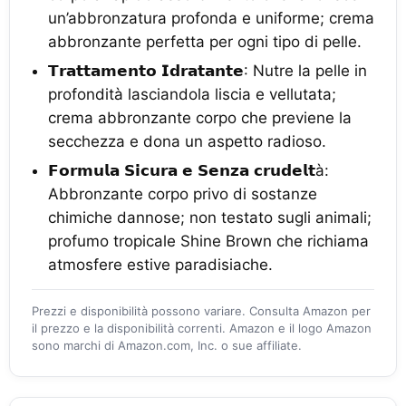
un’abbronzatura profonda e uniforme; crema
abbronzante perfetta per ogni tipo di pelle.
𝗧𝗿𝗮𝘁𝘁𝗮𝗺𝗲𝗻𝘁𝗼 𝗜𝗱𝗿𝗮𝘁𝗮𝗻𝘁𝗲: Nutre la pelle in
profondità lasciandola liscia e vellutata;
crema abbronzante corpo che previene la
secchezza e dona un aspetto radioso.
𝗙𝗼𝗿𝗺𝘂𝗹𝗮 𝗦𝗶𝗰𝘂𝗿𝗮 𝗲 𝗦𝗲𝗻𝘇𝗮 𝗰𝗿𝘂𝗱𝗲𝗹𝘁à:
Abbronzante corpo privo di sostanze
chimiche dannose; non testato sugli animali;
profumo tropicale Shine Brown che richiama
atmosfere estive paradisiache.
Prezzi e disponibilità possono variare. Consulta Amazon per
il prezzo e la disponibilità correnti. Amazon e il logo Amazon
sono marchi di Amazon.com, Inc. o sue affiliate.